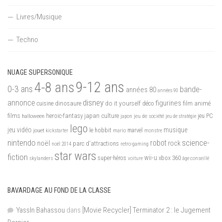
Livres/Musique
Techno
NUAGE SUPERSONIQUE
9-12 ans
4-8 ans
0-3 ans
bande-
années 80
années 90
disney
annonce
figurines
do it yourself
dinosaure
déco
film animé
cuisine
films
heroic-fantasy
japan culture
halloween
japon
jeu de société
jeu PC
jeu de stratégie
lego
jeu vidéo
musique
jouet
le hobbit
mario
marvel
kickstarter
monstre
nintendo
science-
robot
noël
rock
parc d'attractions
noël 2014
retro-gaming
star wars
fiction
wii-u
xbox 360
skylanders
super-héros
voiture
âge conseillé
BAVARDAGE AU FOND DE LA CLASSE
YassIn Bahassou
dans
[Movie Recycler] Terminator 2 : le Jugement