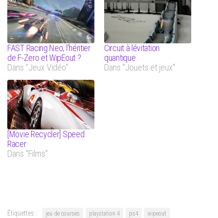
FAST Racing Neo, l’héritier
Circuit à lévitation
de F-Zero et WipEout ?
quantique
Dans "Jeux Vidéo"
Dans "Jouets et jeux"
[Movie Recycler] Speed
Racer
Dans "Films"
Étiquettes :
jeu de courses
playstation 4
ps4
wipeout