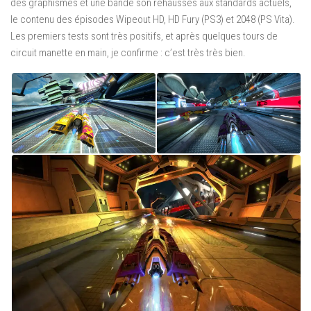
des graphismes et une bande son réhaussés aux standards actuels,
le contenu des épisodes Wipeout HD, HD Fury (PS3) et 2048 (PS Vita).
Les premiers tests sont très positifs, et après quelques tours de
circuit manette en main, je confirme : c’est très très bien.