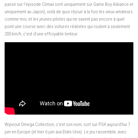
passe sur l’épisode Climax sorti uniquement sur Game Boy Advance et
uniquement au Japon), voilà de quoi réjouir à la fois les vieux amateurs
comme moi, et les jeunes pilotes qui ne savent pas encore à quel
point une course avec des voitures réalistes qui roulent à seulement
200 km/h, c’est d’une effroyable lenteur.
Wipeout Omega Collection, c’est son nom, sort sur PS4 aujourd’hui 7
juin en Europe (et hier 6 juin aux Etats-Unis). Le jeu rassemble, avec