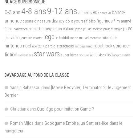
NUAGE SUPERSONIQUE
9-12 ans
4-8 ans
0-3 ans
bande-
années 80
années 90
disney
annonce
figurines
do it yourself
dinosaure
déco
film animé
cuisine
films
heroic-fantasy
japan culture
halloween
japon
jeu de société
jeu PC
jeu de stratégie
lego
jeu vidéo
musique
jouet
le hobbit
mario
marvel
kickstarter
monstre
nintendo
science-
robot
noël
rock
parc d'attractions
noël 2014
retro-gaming
star wars
fiction
wii-u
xbox 360
skylanders
super-héros
voiture
âge conseillé
BAVARDAGE AU FOND DE LA CLASSE
YassIn Bahassou
dans
[Movie Recycler] Terminator 2 : le Jugement
Dernier
Christian
dans
Quel âge pour Imitation Game ?
Roman Miloš
dans
Goodgame Empire, un Settlers-like dans le
navigateur