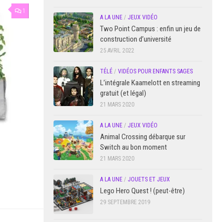
1
A LA UNE
/
JEUX VIDÉO
Two Point Campus : enfin un jeu de
construction d’université
25 AVRIL 2022
TÉLÉ
/
VIDÉOS POUR ENFANTS SAGES
L’intégrale Kaamelott en streaming
gratuit (et légal)
21 MARS 2020
A LA UNE
/
JEUX VIDÉO
Animal Crossing débarque sur
Switch au bon moment
21 MARS 2020
A LA UNE
/
JOUETS ET JEUX
Lego Hero Quest ! (peut-être)
29 SEPTEMBRE 2019