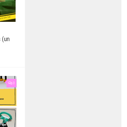
 (un
0