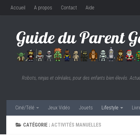
Accueil
A propos
Contact
Aide
Skip to content
Robots, ninjas et céréales, pour des enfants bien élevés. Actu
Ciné/Télé
Jeux Vidéo
Jouets
Lifestyle
Liv
CATÉGORIE :
ACTIVITÉS MANUELLES