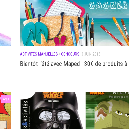
ACTIVITÉS MANUELLES
/
CONCOURS
3 JUIN 2015
Bientôt l’été avec Maped : 30€ de produits à
1