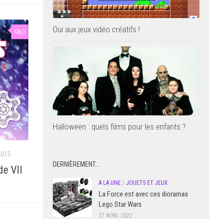
Oui aux jeux vidéo créatifs !
0
Halloween : quels films pour les enfants ?
2015
DERNIÈREMENT…
de VII
A LA UNE
/
JOUETS ET JEUX
La Force est avec ces dioramas
Lego Star Wars
27 AVRIL 2022