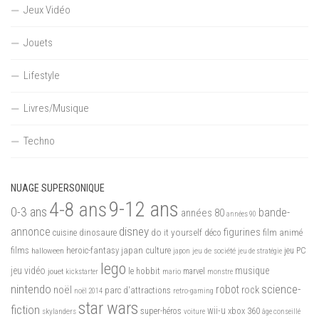
Jeux Vidéo
Jouets
Lifestyle
Livres/Musique
Techno
NUAGE SUPERSONIQUE
9-12 ans
4-8 ans
0-3 ans
bande-
années 80
années 90
disney
annonce
figurines
do it yourself
dinosaure
déco
film animé
cuisine
films
heroic-fantasy
japan culture
halloween
japon
jeu de société
jeu PC
jeu de stratégie
lego
jeu vidéo
musique
jouet
le hobbit
mario
marvel
kickstarter
monstre
nintendo
science-
robot
noël
rock
parc d'attractions
noël 2014
retro-gaming
star wars
fiction
wii-u
xbox 360
skylanders
super-héros
voiture
âge conseillé