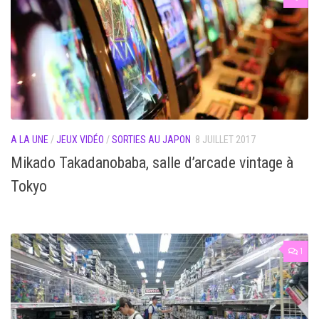
A LA UNE
/
JEUX VIDÉO
/
SORTIES AU JAPON
8 JUILLET 2017
Mikado Takadanobaba, salle d’arcade vintage à
Tokyo
1