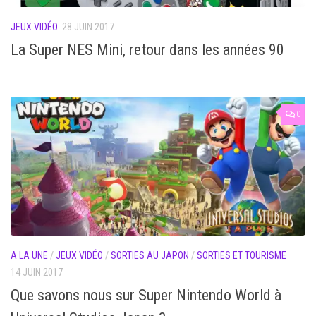
JEUX VIDÉO
28 JUIN 2017
La Super NES Mini, retour dans les années 90
0
A LA UNE
/
JEUX VIDÉO
/
SORTIES AU JAPON
/
SORTIES ET TOURISME
14 JUIN 2017
Que savons nous sur Super Nintendo World à