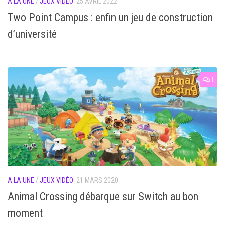
A LA UNE
/
JEUX VIDÉO
25 AVRIL 2022
Two Point Campus : enfin un jeu de construction
d’université
1
A LA UNE
/
JEUX VIDÉO
21 MARS 2020
Animal Crossing débarque sur Switch au bon
moment