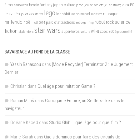
films
heroic-fantasy
japan culture
halloween
japon
jeu de société
jeu PC
jeu de stratégie
lego
jeu vidéo
musique
jouet
le hobbit
mario
marvel
kickstarter
monstre
nintendo
science-
robot
noël
rock
parc d'attractions
noël 2014
retro-gaming
star wars
fiction
wii-u
xbox 360
skylanders
super-héros
voiture
âge conseillé
BAVARDAGE AU FOND DE LA CLASSE
YassIn Bahassou
dans
[Movie Recycler] Terminator 2 : le Jugement
Dernier
Christian
dans
Quel âge pour Imitation Game ?
Roman Miloš
dans
Goodgame Empire, un Settlers-like dans le
navigateur
Océane Kaced
dans
Studio Ghibli : quel âge pour quel film ?
Marie-Sarah
dans
Quels dominos pour faire des circuits de