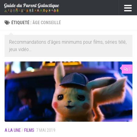
Skip to content
ÉTIQUETÉ :
ÂGE CONSEILLÉ
Recommandations d’âges minimums pour films, séries télé,
jeux vidéo…
0
A LA UNE
/
FILMS
7 MAI 2019