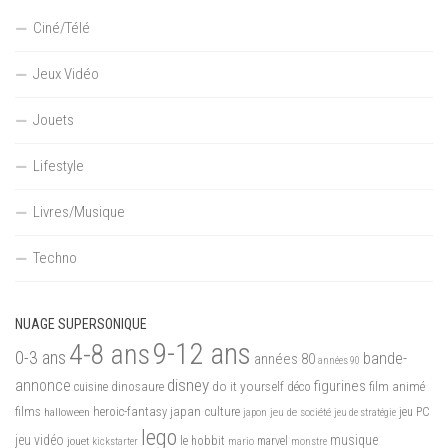
Ciné/Télé
Jeux Vidéo
Jouets
Lifestyle
Livres/Musique
Techno
NUAGE SUPERSONIQUE
9-12 ans
4-8 ans
0-3 ans
bande-
années 80
années 90
disney
annonce
figurines
do it yourself
dinosaure
déco
film animé
cuisine
films
heroic-fantasy
japan culture
halloween
japon
jeu de société
jeu PC
jeu de stratégie
lego
jeu vidéo
musique
jouet
le hobbit
mario
marvel
kickstarter
monstre