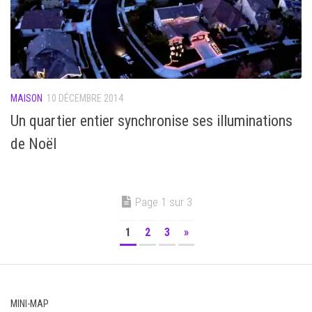
MAISON
10 DÉCEMBRE 2014
Un quartier entier synchronise ses illuminations
de Noël
Page 1 sur 3
1
2
3
»
MINI-MAP