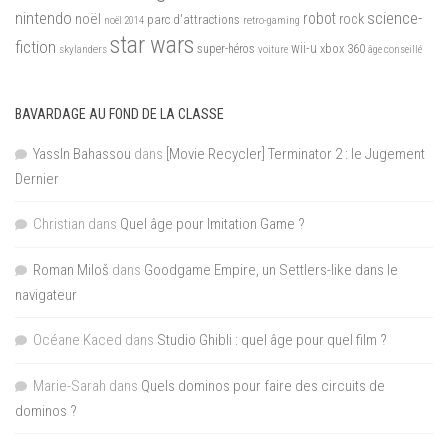
nintendo
science-
robot
noël
rock
parc d'attractions
noël 2014
retro-gaming
star wars
fiction
wii-u
xbox 360
skylanders
super-héros
voiture
âge conseillé
BAVARDAGE AU FOND DE LA CLASSE
YassIn Bahassou
dans
[Movie Recycler] Terminator 2 : le Jugement
Dernier
Christian
dans
Quel âge pour Imitation Game ?
Roman Miloš
dans
Goodgame Empire, un Settlers-like dans le
navigateur
Océane Kaced
dans
Studio Ghibli : quel âge pour quel film ?
Marie-Sarah
dans
Quels dominos pour faire des circuits de
dominos ?