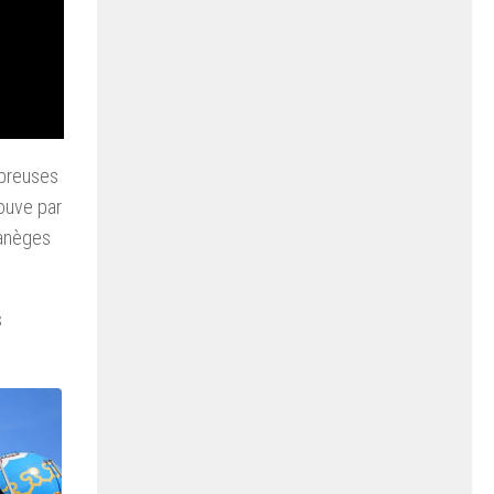
mbreuses
rouve par
manèges
s