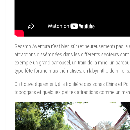
Sesamo Aventura n’est bien sûr (et heureusement) pas la 
attractions disséminées dans les différents secteurs sont
exemple un grand carrousel, un train de la mine, un parcours
type fête foraine mais thématisés, un labyrinthe de miroirs…
On trouve également, à la frontière des zones Chine et Po
toboggans et quelques petites attractions comme un ma