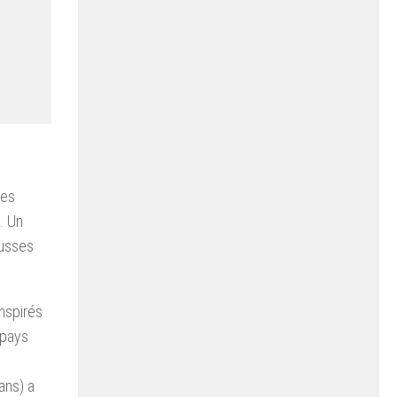
des
. Un
russes
nspirés
 pays
ans) a