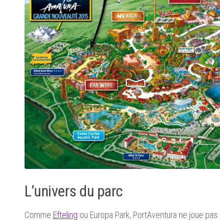
L’univers du parc
Comme
Efteling
ou Europa Park, PortAventura ne joue pas l