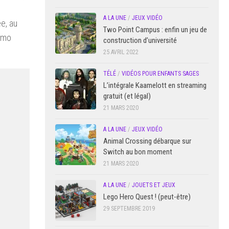
A LA UNE
/
JEUX VIDÉO
ée, au
Two Point Campus : enfin un jeu de
samo
construction d’université
25 AVRIL 2022
TÉLÉ
/
VIDÉOS POUR ENFANTS SAGES
L’intégrale Kaamelott en streaming
gratuit (et légal)
21 MARS 2020
A LA UNE
/
JEUX VIDÉO
Animal Crossing débarque sur
Switch au bon moment
21 MARS 2020
A LA UNE
/
JOUETS ET JEUX
Lego Hero Quest ! (peut-être)
29 SEPTEMBRE 2019