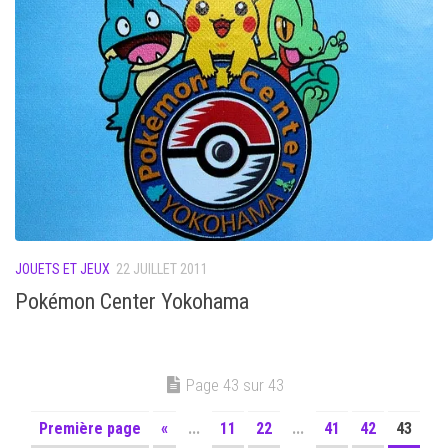
JOUETS ET JEUX
22 JUILLET 2011
Pokémon Center Yokohama
Page 43 sur 43
Première page
«
...
11
22
...
41
42
43