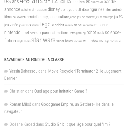
9-12 ans
4-8 ans
0-3 ans
bande-
années 80
années 90
disney
annonce
figurines
do it yourself
dinosaure
déco
film animé
cuisine
films
heroic-fantasy
japan culture
halloween
japon
jeu de société
jeu PC
jeu de stratégie
lego
jeu vidéo
musique
jouet
le hobbit
mario
marvel
kickstarter
monstre
nintendo
science-
robot
noël
rock
parc d'attractions
noël 2014
retro-gaming
star wars
fiction
wii-u
xbox 360
skylanders
super-héros
voiture
âge conseillé
BAVARDAGE AU FOND DE LA CLASSE
YassIn Bahassou
dans
[Movie Recycler] Terminator 2 : le Jugement
Dernier
Christian
dans
Quel âge pour Imitation Game ?
Roman Miloš
dans
Goodgame Empire, un Settlers-like dans le
navigateur
Océane Kaced
dans
Studio Ghibli : quel âge pour quel film ?