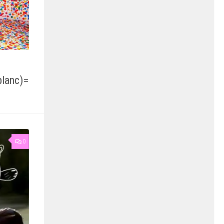
blanc)=
0