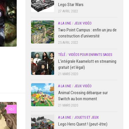
Lego Star Wars
27 AVRIL 2022
A LA UNE
/
JEUX VIDÉO
Two Point Campus : enfin un jeu de
construction d’université
25 AVRIL 2022
TÉLÉ
/
VIDÉOS POUR ENFANTS SAGES
L’intégrale Kaamelott en streaming
gratuit (et légal)
21 MARS 2020
A LA UNE
/
JEUX VIDÉO
Animal Crossing débarque sur
Switch au bon moment
21 MARS 2020
2
A LA UNE
/
JOUETS ET JEUX
Lego Hero Quest ! (peut-être)