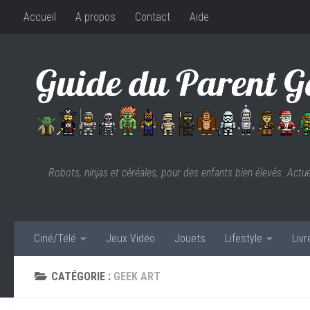
Accueil
A propos
Contact
Aide
Skip to content
Robots, ninjas et céréales, pour des enfants bien élevés. Actu
Ciné/Télé
Jeux Vidéo
Jouets
Lifestyle
Liv
CATÉGORIE :
GEEK ART