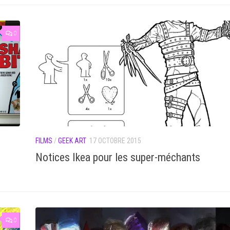
0
FILMS
/
GEEK ART
17 OCTOBRE 2015
Notices Ikea pour les super-méchants
0