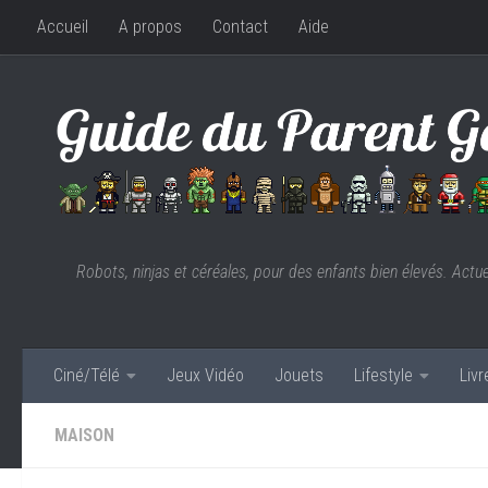
Accueil
A propos
Contact
Aide
Skip to content
Robots, ninjas et céréales, pour des enfants bien élevés. Actu
Ciné/Télé
Jeux Vidéo
Jouets
Lifestyle
Liv
MAISON