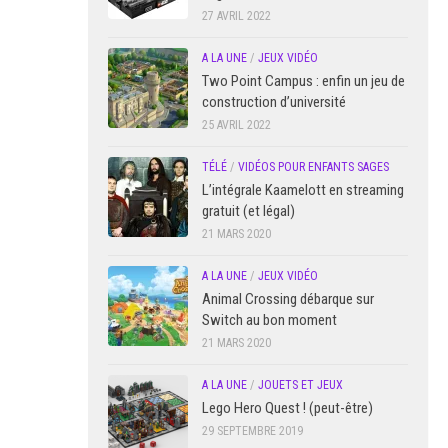
27 AVRIL 2022
A LA UNE
/
JEUX VIDÉO
Two Point Campus : enfin un jeu de
construction d’université
25 AVRIL 2022
TÉLÉ
/
VIDÉOS POUR ENFANTS SAGES
L’intégrale Kaamelott en streaming
gratuit (et légal)
21 MARS 2020
A LA UNE
/
JEUX VIDÉO
Animal Crossing débarque sur
Switch au bon moment
21 MARS 2020
A LA UNE
/
JOUETS ET JEUX
Lego Hero Quest ! (peut-être)
29 SEPTEMBRE 2019