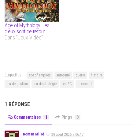
Age of Mythology : les
dieux sont de retour
Dans "Jeux Vidéo"
Étiquettes :
age of empires
antiquité
guerre
histoire
jeu de gestion
jeu de stratégie
jeu PC
microsoft
1 RÉPONSE
Commentaires
1
Pings
0
Roman Miloš
28 août 2025 à 06:17