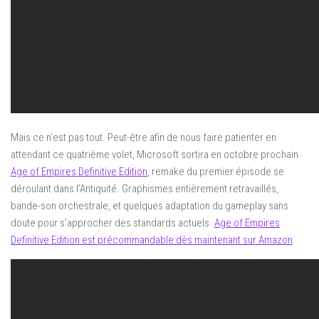
Mais ce n’est pas tout. Peut-être afin de nous faire patienter en
attendant ce quatrième volet, Microsoft sortira en octobre prochain
Age of Empires Definitive Edition
, remake du premier épisode se
déroulant dans l’Antiquité. Graphismes entièrement retravaillés,
bande-son orchestrale, et quelques adaptation du gameplay sans
doute pour s’approcher des standards actuels.
Age of Empires
Definitive Edition est précommandable dès maintenant sur Amazon
.