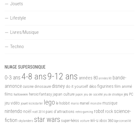
Jouets
Lifestyle
Livres/Musique
Techno
NUAGE SUPERSONIQUE
9-12 ans
4-8 ans
0-3 ans
bande-
années 80
années 90
disney
annonce
figurines
do it yourself
dinosaure
déco
film animé
cuisine
films
heroic-fantasy
japan culture
halloween
japon
jeu de société
jeu PC
jeu de stratégie
lego
jeu vidéo
musique
jouet
le hobbit
mario
marvel
kickstarter
monstre
nintendo
science-
robot
noël
rock
parc d'attractions
noël 2014
retro-gaming
star wars
fiction
wii-u
xbox 360
skylanders
super-héros
voiture
âge conseillé