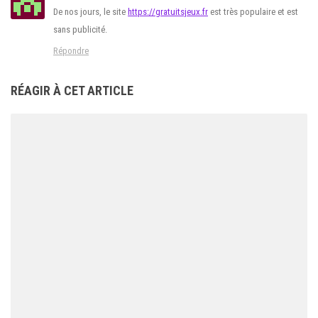
De nos jours, le site
https://gratuitsjeux.fr
est très populaire et est
sans publicité.
Répondre
RÉAGIR À CET ARTICLE