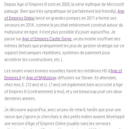
Depuis Age of Empires III sorti en 2005, la série mythique de Microsoft
patauge. Bien que très sympathique (et parfaitement kid-friendly),
Age
of Empires Online
lancé en grandes pompes en 2011 a fermé ses
serveurs en 2014 ; comme le jeu était entièrement construit autour du
multijoueur en ligne, il n’est plus possible d’y jouer aujourd’hui. Je
passe sur
Age of Empires Castle Siege
, un jeu mobile souffrant des
mêmes défauts que pratiquement les jeux de gestion-stratégie sur ce
support (mécaniques répétitives, systèmes de paiement pour
accélérer les constructions, etc.).
Les seules vraies bonnes nouvelles furent les rééditions HD d’
Age of
Empires II
et
Age of Mythology
, diffusées sur Steam. En attendant,
chez moi, E. (12 ans) et U. (7 ans) ont également bien accroché à Age
of Empires III (contrairement à moi), et y ont beaucoup joué ces deux
dernières années.
Je découvre aujourd’hui, avec un peu de retard, tandis que pour une
raison que j’ignore je cherchais si des petits malins avaient développé
une version d’Age of Empires Online jouable sans les serveurs