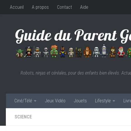
Accueil
A propos
Contact
Aide
Skip to content
Robots, ninjas et céréales, pour des enfants bien élevés. Actu
Ciné/Télé
Jeux Vidéo
Jouets
Lifestyle
Liv
SCIENCE