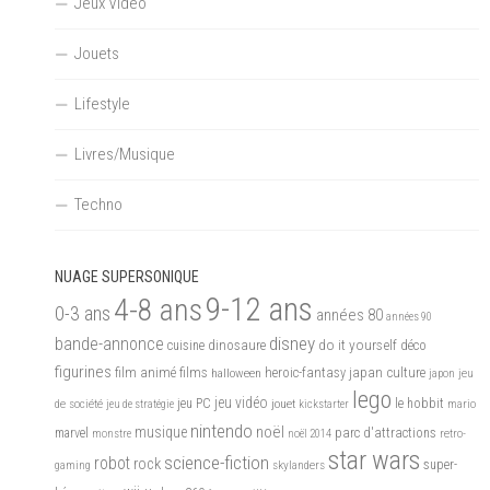
Jeux Vidéo
Jouets
Lifestyle
Livres/Musique
Techno
NUAGE SUPERSONIQUE
9-12 ans
4-8 ans
0-3 ans
années 80
années 90
disney
bande-annonce
do it yourself
dinosaure
déco
cuisine
figurines
films
film animé
heroic-fantasy
japan culture
halloween
japon
jeu
lego
jeu vidéo
de société
jeu PC
jouet
le hobbit
mario
jeu de stratégie
kickstarter
nintendo
noël
musique
marvel
parc d'attractions
monstre
noël 2014
retro-
star wars
science-fiction
robot
rock
skylanders
super-
gaming