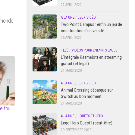
27 AVRIL 2022
A LA UNE
/
JEUX VIDÉO
 monde
Two Point Campus : enfin un jeu de
construction d’université
25 AVRIL 2022
TÉLÉ
/
VIDÉOS POUR ENFANTS SAGES
L’intégrale Kaamelott en streaming
gratuit (et légal)
21 MARS 2020
A LA UNE
/
JEUX VIDÉO
Animal Crossing débarque sur
Switch au bon moment
21 MARS 2020
ue fou
A LA UNE
/
JOUETS ET JEUX
Lego Hero Quest ! (peut-être)
29 SEPTEMBRE 2019