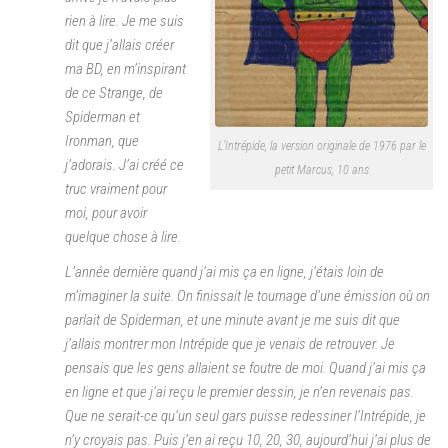
rien à lire. Je me suis
dit que j’allais créer
ma BD, en m’inspirant
de ce Strange, de
Spiderman et
Ironman, que
L’Intrépide, la version originale de 1976 par le
j’adorais. J’ai créé ce
petit Marcus, 10 ans
truc vraiment pour
moi, pour avoir
quelque chose à lire.
L’année dernière quand j’ai mis ça en ligne, j’étais loin de
m’imaginer la suite. On finissait le tournage d’une émission où on
parlait de Spiderman, et une minute avant je me suis dit que
j’allais montrer mon Intrépide que je venais de retrouver. Je
pensais que les gens allaient se foutre de moi. Quand j’ai mis ça
en ligne et que j’ai reçu le premier dessin, je n’en revenais pas.
Que ne serait-ce qu’un seul gars puisse redessiner l’Intrépide, je
n’y croyais pas. Puis j’en ai reçu 10, 20, 30, aujourd’hui j’ai plus de