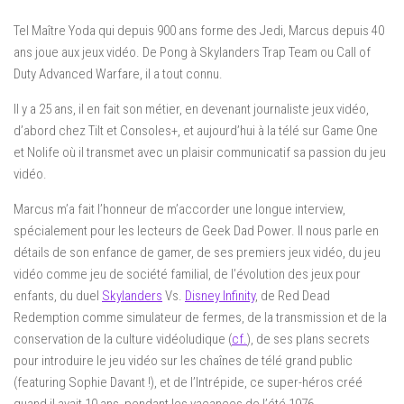
Tel Maître Yoda qui depuis 900 ans forme des Jedi, Marcus depuis 40
ans joue aux jeux vidéo. De Pong à Skylanders Trap Team ou Call of
Duty Advanced Warfare, il a tout connu.
Il y a 25 ans, il en fait son métier, en devenant journaliste jeux vidéo,
d’abord chez Tilt et Consoles+, et aujourd’hui à la télé sur Game One
et Nolife où il transmet avec un plaisir communicatif sa passion du jeu
vidéo.
Marcus m’a fait l’honneur de m’accorder une longue interview,
spécialement pour les lecteurs de Geek Dad Power. Il nous parle en
détails de son enfance de gamer, de ses premiers jeux vidéo, du jeu
vidéo comme jeu de société familial, de l’évolution des jeux pour
enfants, du duel
Skylanders
Vs.
Disney Infinity
, de Red Dead
Redemption comme simulateur de fermes, de la transmission et de la
conservation de la culture vidéoludique (
cf.
), de ses plans secrets
pour introduire le jeu vidéo sur les chaînes de télé grand public
(featuring Sophie Davant !), et de l’Intrépide, ce super-héros créé
quand il avait 10 ans, pendant les vacances de l’été 1976.