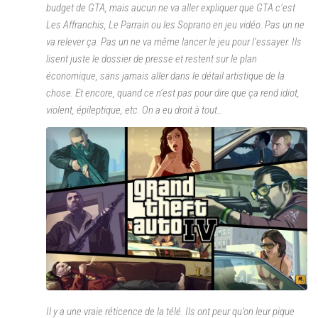
budget de GTA, mais aucun ne va aller expliquer que GTA c’est
Les Affranchis, Le Parrain ou les Soprano en jeu vidéo. Pas un ne
va relever ça. Pas un ne va même lancer le jeu pour l’essayer. Ils
lisent juste le dossier de presse et restent sur le plan
économique, sans jamais aller dans le détail artistique de la
chose. Et encore, quand ce n’est pas pour dire que ça rend idiot,
violent, épileptique, etc. On a eu droit à tout…
Il y a une vraie réticence de la télé. Ils ont peur qu’on leur pique