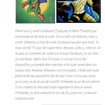
Parmi eux il y avait Guillaume (*Lapeyre) et Rémi (*Guérin) qui
m’ont proposé de faire la suite. On est allé voir Ankama, sans y
croire. Ankama y a tout de suite cru beaucoup plus que nous. Ils
nous ont dit “
Y a pas de super-héros français, allez-y, créez le. On
ne pas se contenter de surfer sur le buzz Facebook, on va créer
un vrai héros. Après tout il est pas si con qu’il en a l’air.
”
Aujourd’hui ça semble bien marcher, et la suite serait dans les
tuyaux chez Ankama. Ankama c’est incroyable, c’était une toute
petite boîte qui aujourd’hui fait de tout. Donc il n’est pas exclu
qu’un jour on ait un jeu de société l’Intrépide ou un dessin animé.
Si les enfants le mercredi matin regardent le dessin animé
l’Intrépide, ce sera vraiment le truc de fou, pour moi. La boucle
serait bouclée.