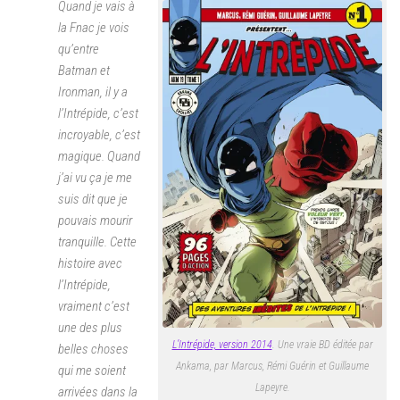
Quand je vais à
la Fnac je vois
qu’entre
Batman et
Ironman, il y a
l’Intrépide, c’est
incroyable, c’est
magique. Quand
j’ai vu ça je me
suis dit que je
pouvais mourir
tranquille. Cette
histoire avec
l’Intrépide,
vraiment c’est
une des plus
L’Intrépide, version 2014
. Une vraie BD éditée par
belles choses
Ankama, par Marcus, Rémi Guérin et Guillaume
qui me soient
Lapeyre.
arrivées dans la