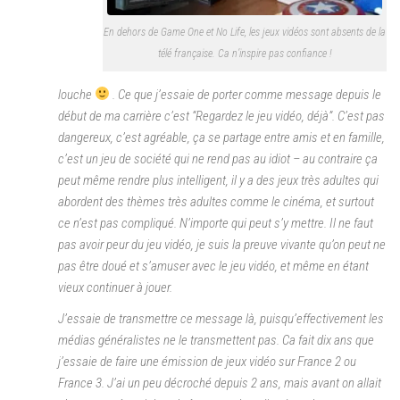
En dehors de Game One et No Life, les jeux vidéos sont absents de la
télé française. Ca n’inspire pas confiance !
louche
. Ce que j’essaie de porter comme message depuis le
début de ma carrière c’est “Regardez le jeu vidéo, déjà”. C’est pas
dangereux, c’est agréable, ça se partage entre amis et en famille,
c’est un jeu de société qui ne rend pas au idiot – au contraire ça
peut même rendre plus intelligent, il y a des jeux très adultes qui
abordent des thèmes très adultes comme le cinéma, et surtout
ce n’est pas compliqué. N’importe qui peut s’y mettre. Il ne faut
pas avoir peur du jeu vidéo, je suis la preuve vivante qu’on peut ne
pas être doué et s’amuser avec le jeu vidéo, et même en étant
vieux continuer à jouer.
J’essaie de transmettre ce message là, puisqu’effectivement les
médias généralistes ne le transmettent pas. Ca fait dix ans que
j’essaie de faire une émission de jeux vidéo sur France 2 ou
France 3. J’ai un peu décroché depuis 2 ans, mais avant on allait