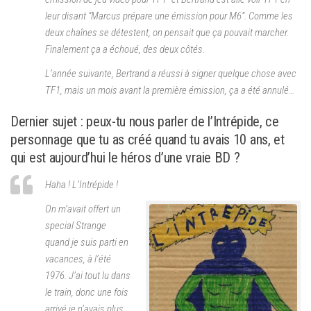
leur disant
“Marcus prépare une émission pour M6”
. Comme les
deux chaînes se détestent, on pensait que ça pouvait marcher.
Finalement ça a échoué, des deux côtés.
L’année suivante, Bertrand a réussi à signer quelque chose avec
TF1, mais un mois avant la première émission, ça a été annulé…
Dernier sujet : peux-tu nous parler de l’Intrépide, ce
personnage que tu as créé quand tu avais 10 ans, et
qui est aujourd’hui le héros d’une vraie BD ?
Haha ! L’Intrépide !
On m’avait offert un
special Strange
quand je suis parti en
vacances, à l’été
1976. J’ai tout lu dans
le train, donc une fois
arrivé je n’avais plus