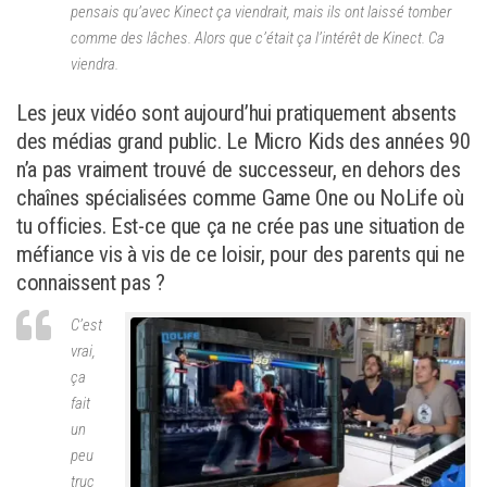
pensais qu’avec Kinect ça viendrait, mais ils ont laissé tomber
comme des lâches. Alors que c’était ça l’intérêt de Kinect. Ca
viendra.
Les jeux vidéo sont aujourd’hui pratiquement absents
des médias grand public. Le Micro Kids des années 90
n’a pas vraiment trouvé de successeur, en dehors des
chaînes spécialisées comme Game One ou NoLife où
tu officies. Est-ce que ça ne crée pas une situation de
méfiance vis à vis de ce loisir, pour des parents qui ne
connaissent pas ?
C’est
vrai,
ça
fait
un
peu
truc