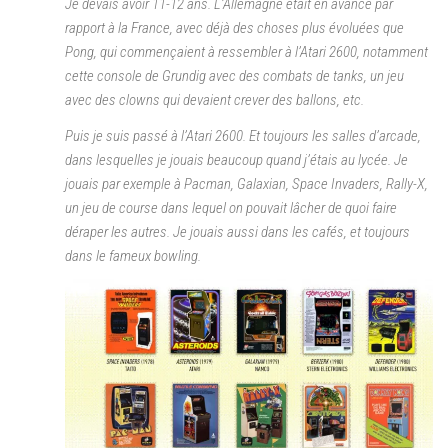
Je devais avoir 11-12 ans. L’Allemagne était en avance par
rapport à la France, avec déjà des choses plus évoluées que
Pong, qui commençaient à ressembler à l’Atari 2600, notamment
cette console de Grundig avec des combats de tanks, un jeu
avec des clowns qui devaient crever des ballons, etc.
Puis je suis passé à l’Atari 2600. Et toujours les salles d’arcade,
dans lesquelles je jouais beaucoup quand j’étais au lycée. Je
jouais par exemple à Pacman, Galaxian, Space Invaders, Rally-X,
un jeu de course dans lequel on pouvait lâcher de quoi faire
déraper les autres. Je jouais aussi dans les cafés, et toujours
dans le fameux bowling.