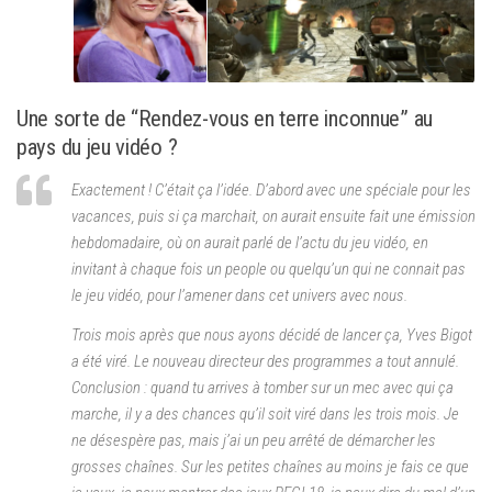
Une sorte de “Rendez-vous en terre inconnue” au
pays du jeu vidéo ?
Exactement ! C’était ça l’idée. D’abord avec une spéciale pour les
vacances, puis si ça marchait, on aurait ensuite fait une émission
hebdomadaire, où on aurait parlé de l’actu du jeu vidéo, en
invitant à chaque fois un people ou quelqu’un qui ne connait pas
le jeu vidéo, pour l’amener dans cet univers avec nous.
Trois mois après que nous ayons décidé de lancer ça, Yves Bigot
a été viré. Le nouveau directeur des programmes a tout annulé.
Conclusion : quand tu arrives à tomber sur un mec avec qui ça
marche, il y a des chances qu’il soit viré dans les trois mois. Je
ne désespère pas, mais j’ai un peu arrêté de démarcher les
grosses chaînes. Sur les petites chaînes au moins je fais ce que