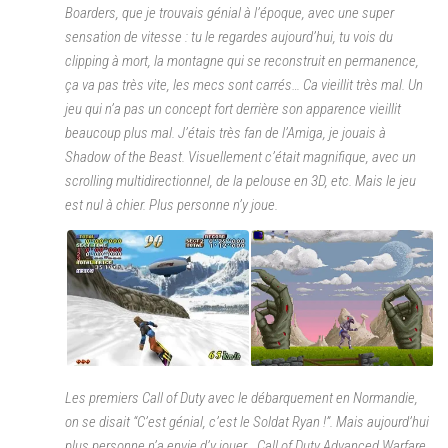
Boarders, que je trouvais génial à l’époque, avec une super
sensation de vitesse : tu le regardes aujourd’hui, tu vois du
clipping à mort, la montagne qui se reconstruit en permanence,
ça va pas très vite, les mecs sont carrés… Ca vieillit très mal. Un
jeu qui n’a pas un concept fort derrière son apparence vieillit
beaucoup plus mal. J’étais très fan de l’Amiga, je jouais à
Shadow of the Beast. Visuellement c’était magnifique, avec un
scrolling multidirectionnel, de la pelouse en 3D, etc. Mais le jeu
est nul à chier. Plus personne n’y joue.
Les premiers Call of Duty avec le débarquement en Normandie,
on se disait
“C’est génial, c’est le Soldat Ryan !”
. Mais aujourd’hui
plus personne n’a envie d’y jouer… Call of Duty Advanced Warfare,