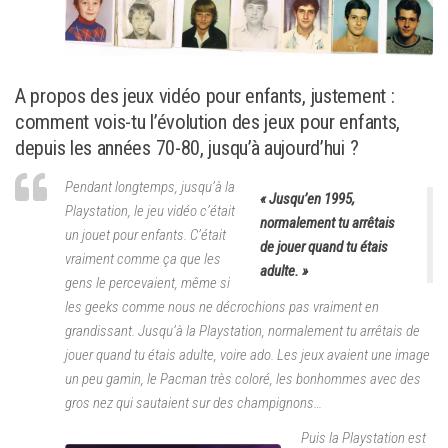
A propos des jeux vidéo pour enfants, justement :
comment vois-tu l’évolution des jeux pour enfants,
depuis les années 70-80, jusqu’à aujourd’hui ?
Pendant longtemps, jusqu’à la
« Jusqu’en 1995,
Playstation, le jeu vidéo c’était
normalement tu arrêtais
un jouet pour enfants. C’était
de jouer quand tu étais
vraiment comme ça que les
adulte. »
gens le percevaient, même si
les geeks comme nous ne décrochions pas vraiment en
grandissant. Jusqu’à la Playstation, normalement tu arrêtais de
jouer quand tu étais adulte, voire ado. Les jeux avaient une image
un peu gamin, le Pacman très coloré, les bonhommes avec des
gros nez qui sautaient sur des champignons…
Puis la Playstation est