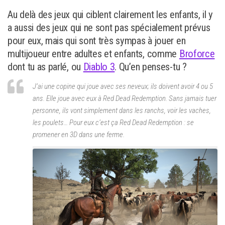
Au delà des jeux qui ciblent clairement les enfants, il y
a aussi des jeux qui ne sont pas spécialement prévus
pour eux, mais qui sont très sympas à jouer en
multijoueur entre adultes et enfants, comme
Broforce
dont tu as parlé, ou
Diablo 3
. Qu’en penses-tu ?
J’ai une copine qui joue avec ses neveux; ils doivent avoir 4 ou 5
ans. Elle joue avec eux à Red Dead Redemption. Sans jamais tuer
personne, ils vont simplement dans les ranchs, voir les vaches,
les poulets… Pour eux c’est ça Red Dead Redemption : se
promener en 3D dans une ferme.