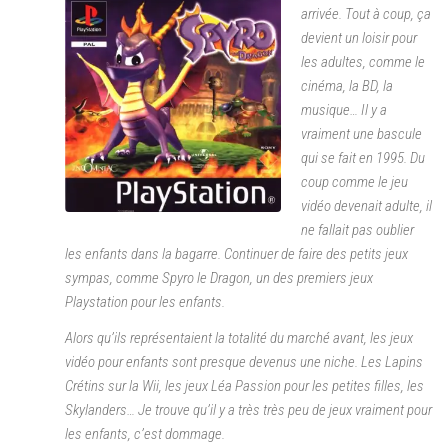
arrivée. Tout à coup, ça
devient un loisir pour
les adultes, comme le
cinéma, la BD, la
musique… Il y a
vraiment une bascule
qui se fait en 1995. Du
coup comme le jeu
vidéo devenait adulte, il
ne fallait pas oublier
les enfants dans la bagarre. Continuer de faire des petits jeux
sympas, comme Spyro le Dragon, un des premiers jeux
Playstation pour les enfants.
Alors qu’ils représentaient la totalité du marché avant, les jeux
vidéo pour enfants sont presque devenus une niche. Les Lapins
Crétins sur la Wii, les jeux Léa Passion pour les petites filles, les
Skylanders… Je trouve qu’il y a très très peu de jeux vraiment pour
les enfants, c’est dommage.