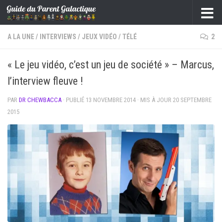
Skip to content
A LA UNE
/
INTERVIEWS
/
JEUX VIDÉO
/
TÉLÉ
2
« Le jeu vidéo, c’est un jeu de société » – Marcus,
l’interview fleuve !
PAR
DR CHEWBACCA
· PUBLIÉ
13 NOVEMBRE 2014
· MIS À JOUR
20 SEPTEMBRE
2015