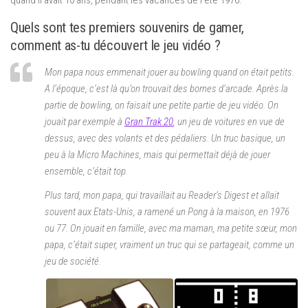
Quels sont tes premiers souvenirs de gamer,
comment as-tu découvert le jeu vidéo ?
Mon papa nous emmenait jouer au bowling quand on était petits.
A l’époque, c’est là qu’on trouvait des bornes d’arcade. Après la
partie de bowling, on faisait une petite partie de jeu vidéo. On
jouait par exemple à
Gran Trak 20
, un jeu de voitures en vue de
dessus, avec des volants et des pédaliers. Un truc basique, un
peu à la Micro Machines, mais qui permettait déjà de jouer
ensemble, c’était top.
Plus tard, mon papa, qui travaillait au Reader’s Digest et allait
souvent aux Etats-Unis, a ramené un Pong à la maison, en 1976
ou 77. On jouait en famille, avec ma maman, ma petite sœur, mon
papa, c’était super, vraiment un truc qui se partageait, comme un
jeu de société.