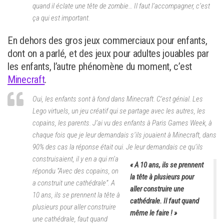
quand il éclate une tête de zombie… Il faut l’accompagner, c’est
ça qui est important.
En dehors des gros jeux commerciaux pour enfants,
dont on a parlé, et des jeux pour adultes jouables par
les enfants, l’autre phénomène du moment, c’est
Minecraft
.
Oui, les enfants sont à fond dans Minecraft. C’est génial. Les
Lego virtuels, un jeu créatif qui se partage avec les autres, les
copains, les parents. J’ai vu des enfants à Paris Games Week, à
chaque fois que je leur demandais s’ils jouaient à Minecraft, dans
90% des cas la réponse était oui.
Je leur demandais ce qu’ils
construisaient, il y en a qui m’a
« A 10 ans, ils se prennent
répondu “
Avec des copains, on
la tête à plusieurs pour
a construit une cathédrale
”. A
aller construire une
10 ans, ils se prennent la tête à
cathédrale. Il faut quand
plusieurs pour aller construire
même le faire ! »
une cathédrale, faut quand