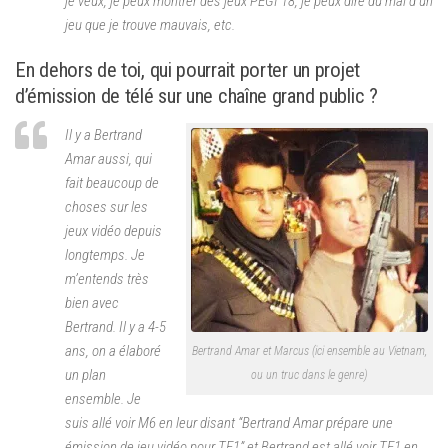
je veux, je peux montrer des jeux PEGI 18, je peux dire du mal d’un
jeu que je trouve mauvais, etc.
En dehors de toi, qui pourrait porter un projet
d’émission de télé sur une chaîne grand public ?
Il y a Bertrand
Amar aussi, qui
fait beaucoup de
choses sur les
jeux vidéo depuis
longtemps. Je
m’entends très
bien avec
Bertrand. Il y a 4-5
ans, on a élaboré
Bertrand Amar et Marcus (ici ensemble au Vietnam,
un plan
ou un truc dans le genre)
ensemble. Je
suis allé voir M6 en leur disant
“Bertrand Amar prépare une
émission de jeu vidéo pour TF1”
et Bertrand est allé voir TF1 en