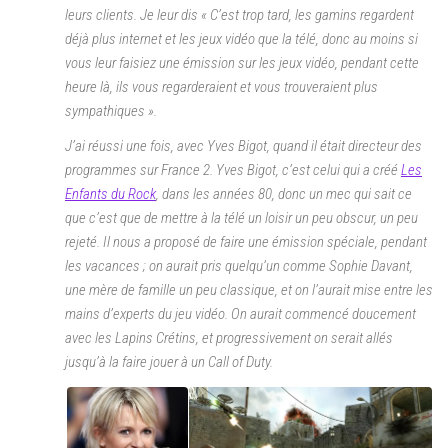
leurs clients. Je leur dis
« C’est trop tard, les gamins regardent
déjà plus internet et les jeux vidéo que la télé, donc au moins si
vous leur faisiez une émission sur les jeux vidéo, pendant cette
heure là, ils vous regarderaient et vous trouveraient plus
sympathiques »
.
J’ai réussi une fois, avec Yves Bigot, quand il était directeur des
programmes sur France 2. Yves Bigot, c’est celui qui a créé
Les
Enfants du Rock
, dans les années 80, donc un mec qui sait ce
que c’est que de mettre à la télé un loisir un peu obscur, un peu
rejeté. Il nous a proposé de faire une émission spéciale, pendant
les vacances ; on aurait pris quelqu’un comme Sophie Davant,
une mère de famille un peu classique, et on l’aurait mise entre les
mains d’experts du jeu vidéo. On aurait commencé doucement
avec les Lapins Crétins, et progressivement on serait allés
jusqu’à la faire jouer à un Call of Duty.