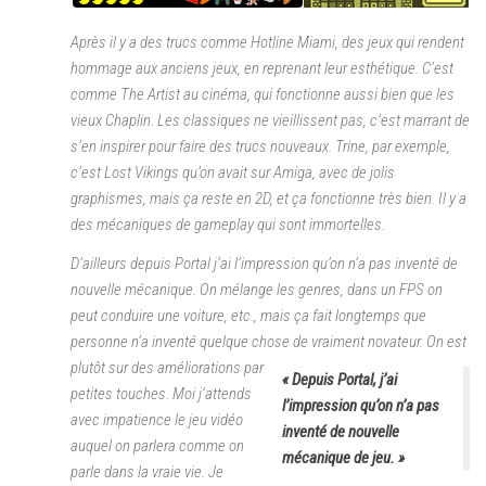
Après il y a des trucs comme Hotline Miami, des jeux qui rendent
hommage aux anciens jeux, en reprenant leur esthétique. C’est
comme The Artist au cinéma, qui fonctionne aussi bien que les
vieux Chaplin. Les classiques ne vieillissent pas, c’est marrant de
s’en inspirer pour faire des trucs nouveaux. Trine, par exemple,
c’est Lost Vikings qu’on avait sur Amiga, avec de jolis
graphismes, mais ça reste en 2D, et ça fonctionne très bien. Il y a
des mécaniques de gameplay qui sont immortelles.
D’ailleurs depuis Portal j’ai l’impression qu’on n’a pas inventé de
nouvelle mécanique. On mélange les genres, dans un FPS on
peut conduire une voiture, etc., mais ça fait longtemps que
personne n’a inventé quelque chose de vraiment novateur.
On est
plutôt sur des améliorations par
« Depuis Portal, j’ai
petites touches. Moi j’attends
l’impression qu’on n’a pas
avec impatience le jeu vidéo
inventé de nouvelle
auquel on parlera comme on
mécanique de jeu. »
parle dans la vraie vie. Je