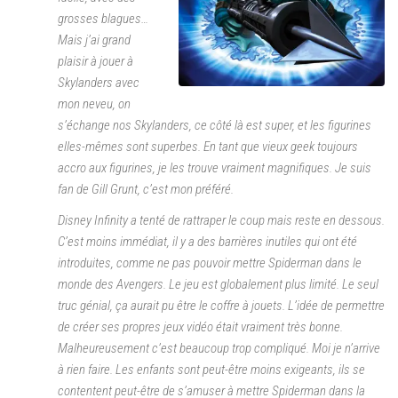
grosses blagues…
Mais j’ai grand
plaisir à jouer à
Skylanders avec
mon neveu, on
s’échange nos Skylanders, ce côté là est super, et les figurines
elles-mêmes sont superbes. En tant que vieux geek toujours
accro aux figurines, je les trouve vraiment magnifiques. Je suis
fan de Gill Grunt, c’est mon préféré.
Disney Infinity a tenté de rattraper le coup mais reste en dessous.
C’est moins immédiat, il y a des barrières inutiles qui ont été
introduites, comme ne pas pouvoir mettre Spiderman dans le
monde des Avengers. Le jeu est globalement plus limité. Le seul
truc génial, ça aurait pu être le coffre à jouets. L’idée de permettre
de créer ses propres jeux vidéo était vraiment très bonne.
Malheureusement c’est beaucoup trop compliqué. Moi je n’arrive
à rien faire. Les enfants sont peut-être moins exigeants, ils se
contentent peut-être de s’amuser à mettre Spiderman dans la