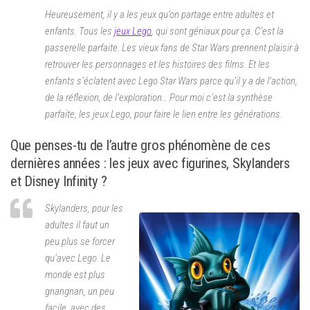
Heureusement, il y a les jeux qu’on partage entre adultes et
enfants. Tous les
jeux Lego
, qui sont géniaux pour ça. C’est la
passerelle parfaite. Les vieux fans de Star Wars prennent plaisir à
retrouver les personnages et les histoires des films. Et les
enfants s’éclatent avec Lego Star Wars parce qu’il y a de l’action,
de la réflexion, de l’exploration… Pour moi c’est la synthèse
parfaite, les jeux Lego, pour faire le lien entre les générations.
Que penses-tu de l’autre gros phénomène de ces
dernières années : les jeux avec figurines, Skylanders
et Disney Infinity ?
Skylanders, pour les
adultes il faut un
peu plus se forcer
qu’avec Lego. Le
monde est plus
gnangnan, un peu
facile, avec des