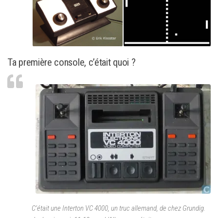
Ta première console, c’était quoi ?
C’était une Interton VC 4000, un truc allemand, de chez Grundig.