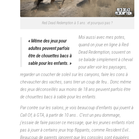
Red Dead Redemption à 5 ans : et pourquoi pas ?
Moi aussi avec mes potes,
« Même des jeux pour
quand on joue en ligne à Red
adultes peuvent parfois
Dead Redemption, souvent on
être de chouettes bacs à
se balade simplement à cheval
sable pour les enfants. »
pour aller voir les paysages,
regarder un coucher de soleil sur les canyons, faire les cons à
chevaucher des vaches, sans tirer un coup de feu… Donc même
des jeux déconseillés aux moins de 18 ans peuvent parfois être
de chouettes bacs à sable pour les enfants.
Par contre sur les salons, je vois beaucoup d’enfants qui jouent à
Call Of, à GTA, à partir de 10 ans… C’est un peu dommage,
j’essaie de faire passer ce message, que les jeunes enfants n’ont
pas à jouer à certains jeux trop flippants, comme Resident Evil…
Beaucoup de parents ignorent que les consoles sont équipées