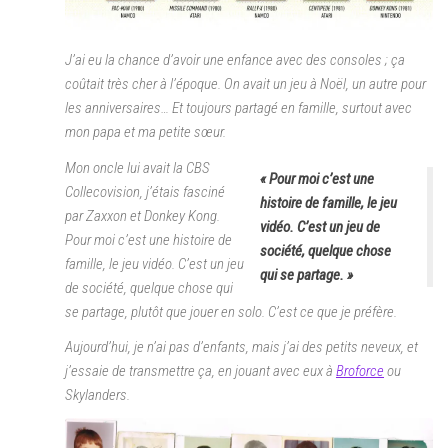
J’ai eu la chance d’avoir une enfance avec des consoles ; ça
coûtait très cher à l’époque. On avait un jeu à Noël, un autre pour
les anniversaires… Et toujours partagé en famille, surtout avec
mon papa et ma petite sœur.
Mon oncle lui avait la CBS
« Pour moi c’est une
Collecovision, j’étais fasciné
histoire de famille, le jeu
par Zaxxon et Donkey Kong.
vidéo. C’est un jeu de
Pour moi c’est une histoire de
société, quelque chose
famille, le jeu vidéo. C’est un jeu
qui se partage. »
de société, quelque chose qui
se partage, plutôt que jouer en solo. C’est ce que je préfère.
Aujourd’hui, je n’ai pas d’enfants, mais j’ai des petits neveux, et
j’essaie de transmettre ça, en jouant avec eux à
Broforce
ou
Skylanders.