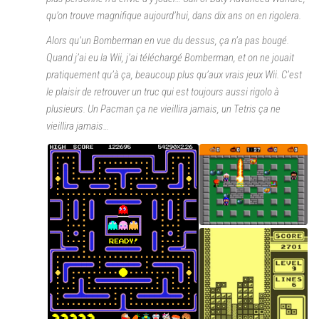
qu’on trouve magnifique aujourd’hui, dans dix ans on en rigolera.
Alors qu’un Bomberman en vue du dessus, ça n’a pas bougé.
Quand j’ai eu la Wii, j’ai téléchargé Bomberman, et on ne jouait
pratiquement qu’à ça, beaucoup plus qu’aux vrais jeux Wii. C’est
le plaisir de retrouver un truc qui est toujours aussi rigolo à
plusieurs. Un Pacman ça ne vieillira jamais, un Tetris ça ne
vieillira jamais…