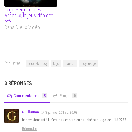
Lego Seigneur des
Anneaux, le jeu vidéo cet
été
Dans "Jeux Vidéo"
Étiquettes :
heroic-fantasy
lego
maison
moyen-âge
3 RÉPONSES
Commentaires
3
Pings
0
Guillaume
3 janvier 2015 à 20:08
Impressionnant ! Il n’est pas encore embauché par Lego celui-là ????
Répondre