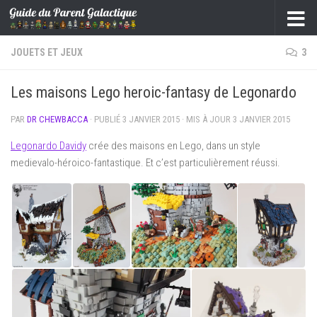
Skip to content
JOUETS ET JEUX
3
Les maisons Lego heroic-fantasy de Legonardo
PAR
DR CHEWBACCA
· PUBLIÉ
3 JANVIER 2015
· MIS À JOUR
3 JANVIER 2015
Legonardo Davidy
crée des maisons en Lego, dans un style
medievalo-héroico-fantastique. Et c’est particulièrement réussi.