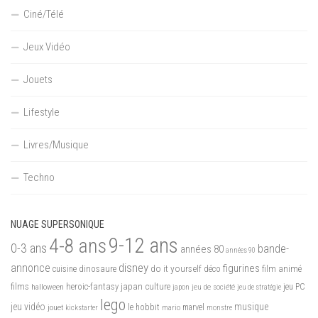
Ciné/Télé
Jeux Vidéo
Jouets
Lifestyle
Livres/Musique
Techno
NUAGE SUPERSONIQUE
9-12 ans
4-8 ans
0-3 ans
bande-
années 80
années 90
disney
annonce
figurines
do it yourself
dinosaure
déco
film animé
cuisine
films
heroic-fantasy
japan culture
halloween
japon
jeu de société
jeu PC
jeu de stratégie
lego
jeu vidéo
musique
jouet
le hobbit
mario
marvel
kickstarter
monstre