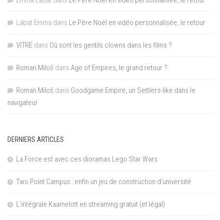
Emma Labat
dans
Le Père Noël en vidéo personnalisée, le retour
Labat Emma
dans
Le Père Noël en vidéo personnalisée, le retour
VITRE
dans
Où sont les gentils clowns dans les films ?
Roman Miloš
dans
Age of Empires, le grand retour ?
Roman Miloš
dans
Goodgame Empire, un Settlers-like dans le
navigateur
DERNIERS ARTICLES
La Force est avec ces dioramas Lego Star Wars
Two Point Campus : enfin un jeu de construction d’université
L’intégrale Kaamelott en streaming gratuit (et légal)