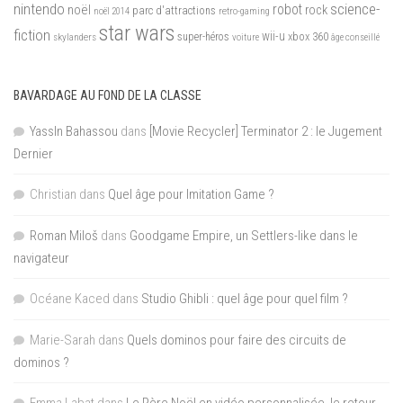
nintendo
science-
robot
noël
rock
parc d'attractions
noël 2014
retro-gaming
star wars
fiction
wii-u
xbox 360
skylanders
super-héros
voiture
âge conseillé
BAVARDAGE AU FOND DE LA CLASSE
YassIn Bahassou
dans
[Movie Recycler] Terminator 2 : le Jugement
Dernier
Christian
dans
Quel âge pour Imitation Game ?
Roman Miloš
dans
Goodgame Empire, un Settlers-like dans le
navigateur
Océane Kaced
dans
Studio Ghibli : quel âge pour quel film ?
Marie-Sarah
dans
Quels dominos pour faire des circuits de
dominos ?