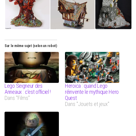
Sur le même sujet (selon un robot)
Lego Seigneur des
Heroica : quand Lego
Anneaux : c’est officiel !
réinvente le mythique Hero
Dans "Films"
Quest
Dans "Jouets et jeux"