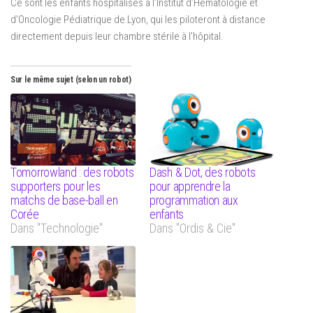
Ce sont les enfants hospitalisés à l’Institut d’Hématologie et
d’Oncologie Pédiatrique de Lyon, qui les piloteront à distance
directement depuis leur chambre stérile à l’hôpital.
Sur le même sujet (selon un robot)
Tomorrowland : des robots
Dash & Dot, des robots
supporters pour les
pour apprendre la
matchs de base-ball en
programmation aux
Corée
enfants
Dans "Technologie"
Dans "Ordis & Cie"