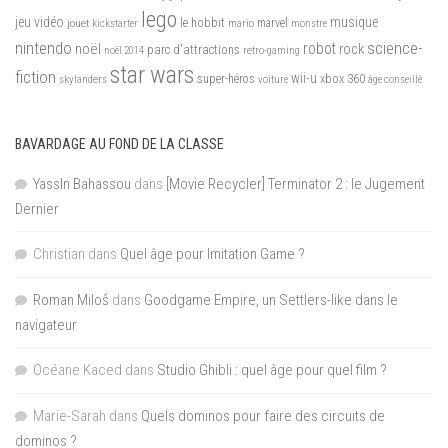
lego
jeu vidéo
musique
jouet
le hobbit
mario
marvel
kickstarter
monstre
nintendo
science-
robot
noël
rock
parc d'attractions
noël 2014
retro-gaming
star wars
fiction
wii-u
xbox 360
skylanders
super-héros
voiture
âge conseillé
BAVARDAGE AU FOND DE LA CLASSE
YassIn Bahassou
dans
[Movie Recycler] Terminator 2 : le Jugement
Dernier
Christian
dans
Quel âge pour Imitation Game ?
Roman Miloš
dans
Goodgame Empire, un Settlers-like dans le
navigateur
Océane Kaced
dans
Studio Ghibli : quel âge pour quel film ?
Marie-Sarah
dans
Quels dominos pour faire des circuits de
dominos ?