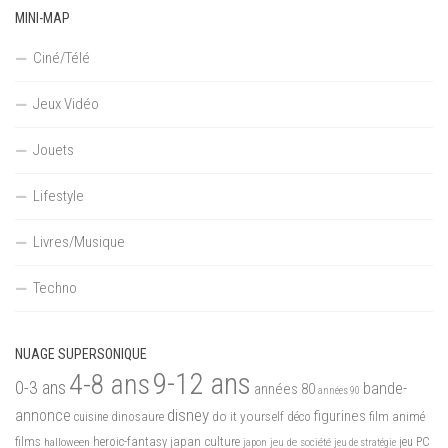
MINI-MAP
Ciné/Télé
Jeux Vidéo
Jouets
Lifestyle
Livres/Musique
Techno
NUAGE SUPERSONIQUE
9-12 ans
4-8 ans
0-3 ans
bande-
années 80
années 90
disney
annonce
figurines
do it yourself
dinosaure
déco
film animé
cuisine
films
heroic-fantasy
japan culture
halloween
japon
jeu de société
jeu PC
jeu de stratégie