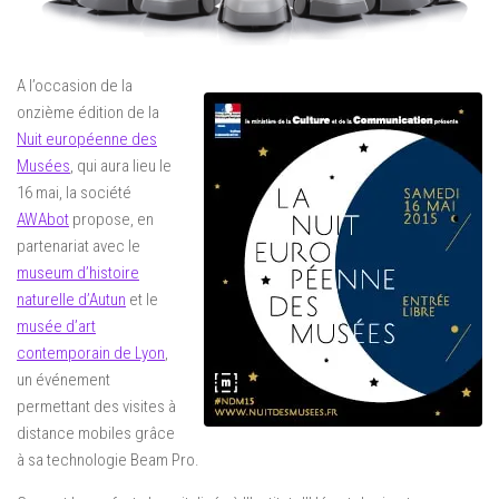
A l’occasion de la
onzième édition de la
Nuit européenne des
Musées
, qui aura lieu le
16 mai, la société
AWAbot
propose, en
partenariat avec le
museum d’histoire
naturelle d’Autun
et le
musée d’art
contemporain de Lyon
,
un événement
permettant des visites à
distance mobiles grâce
à sa technologie Beam Pro.