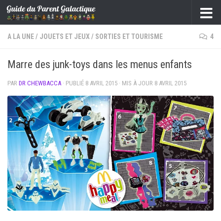
Skip to content
A LA UNE
/
JOUETS ET JEUX
/
SORTIES ET TOURISME
4
Marre des junk-toys dans les menus enfants
PAR
DR CHEWBACCA
· PUBLIÉ
8 AVRIL 2015
· MIS À JOUR
8 AVRIL 2015