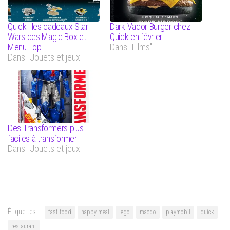
Quick : les cadeaux Star
Dark Vador Burger chez
Wars des Magic Box et
Quick en février
Menu Top
Dans "Films"
Dans "Jouets et jeux"
Des Transformers plus
faciles à transformer
Dans "Jouets et jeux"
Étiquettes :
fast-food
happy meal
lego
macdo
playmobil
quick
restaurant