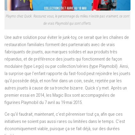
Playmo chez Quick. Rassurez vous, le personnage du milieu n’existe pas vraiment, ce sont
de vrais Playmobil qui sont offerts.
Une autre solution pour éviter le junk-toy, ce serait que les chaînes de
restauration familiales forment des partenariats avec de vrais
fabriquants de jouets, aux marques solides et aux produits très
répandus, et de préférence des jouets qui fonctionnent de façon
modulaire (type Lego) ou par collection/séries (type Playmobil). Ainsi,
la surprise que l’enfant rapporte du fast-food peut rejoindre les jouets
qu’il possède déjà, et non finir dans un coin, seule, rejetée par les
autres jouets à cause de sa tronche bizarre. Quick s’y met. Après un
premier essai en 2014, les Magic Box sont accompagnées de
figurines Playmobil du 7 avril au 19 mai 2015.
Ce qu’il faudrait, maintenant, c’est pérenniser tout ça, afin que ces
initiatives ne soient pas aussi rares ou limitées dans le temps. C’est
économiquement viable, puisque ça se fait déjà, sur des durées