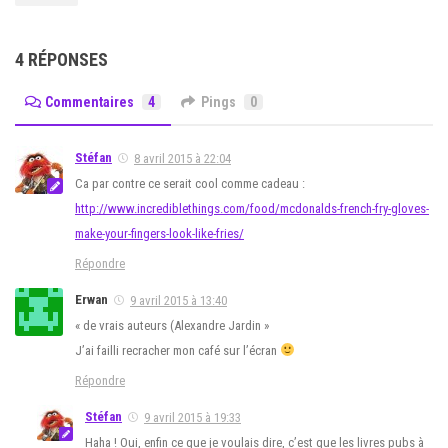
4 RÉPONSES
Commentaires
4
Pings
0
Stéfan
8 avril 2015 à 22:04
Ca par contre ce serait cool comme cadeau :
http://www.incrediblethings.com/food/mcdonalds-french-fry-gloves-
make-your-fingers-look-like-fries/
Répondre
Erwan
9 avril 2015 à 13:40
« de vrais auteurs (Alexandre Jardin »
J’ai failli recracher mon café sur l’écran
Répondre
Stéfan
9 avril 2015 à 19:33
Haha ! Oui, enfin ce que je voulais dire, c’est que les livres pubs à