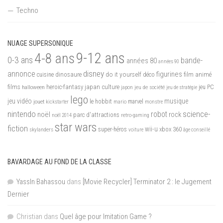
Techno
NUAGE SUPERSONIQUE
9-12 ans
4-8 ans
0-3 ans
bande-
années 80
années 90
disney
annonce
figurines
do it yourself
dinosaure
déco
film animé
cuisine
films
heroic-fantasy
japan culture
halloween
japon
jeu de société
jeu PC
jeu de stratégie
lego
jeu vidéo
musique
jouet
le hobbit
mario
marvel
kickstarter
monstre
nintendo
science-
robot
noël
rock
parc d'attractions
noël 2014
retro-gaming
star wars
fiction
wii-u
xbox 360
skylanders
super-héros
voiture
âge conseillé
BAVARDAGE AU FOND DE LA CLASSE
YassIn Bahassou
dans
[Movie Recycler] Terminator 2 : le Jugement
Dernier
Christian
dans
Quel âge pour Imitation Game ?