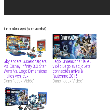
Sur le même sujet (selon un robot)
Skylanders Superchargers
Lego Dimensions : le jeu
Vs. Disney Infinity 3.0 Star
vidéo Lego avec jouets
Wars Vs. Lego Dimensions
connectés arrive à
: faites vos jeux
l’automne 2015
Dans "Jeux Vidéo"
Dans "Jeux Vidéo"