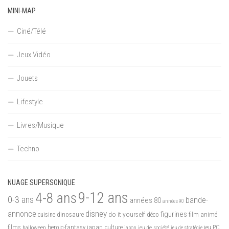
MINI-MAP
Ciné/Télé
Jeux Vidéo
Jouets
Lifestyle
Livres/Musique
Techno
NUAGE SUPERSONIQUE
9-12 ans
4-8 ans
0-3 ans
bande-
années 80
années 90
disney
annonce
figurines
do it yourself
dinosaure
déco
film animé
cuisine
films
heroic-fantasy
japan culture
halloween
japon
jeu de société
jeu PC
jeu de stratégie