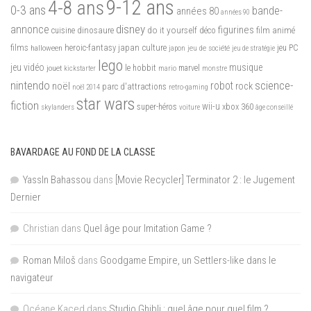
9-12 ans
4-8 ans
0-3 ans
bande-
années 80
années 90
disney
annonce
figurines
do it yourself
dinosaure
déco
film animé
cuisine
films
heroic-fantasy
japan culture
halloween
japon
jeu de société
jeu PC
jeu de stratégie
lego
jeu vidéo
musique
jouet
le hobbit
mario
marvel
kickstarter
monstre
nintendo
science-
robot
noël
rock
parc d'attractions
noël 2014
retro-gaming
star wars
fiction
wii-u
xbox 360
skylanders
super-héros
voiture
âge conseillé
BAVARDAGE AU FOND DE LA CLASSE
YassIn Bahassou
dans
[Movie Recycler] Terminator 2 : le Jugement
Dernier
Christian
dans
Quel âge pour Imitation Game ?
Roman Miloš
dans
Goodgame Empire, un Settlers-like dans le
navigateur
Océane Kaced
dans
Studio Ghibli : quel âge pour quel film ?