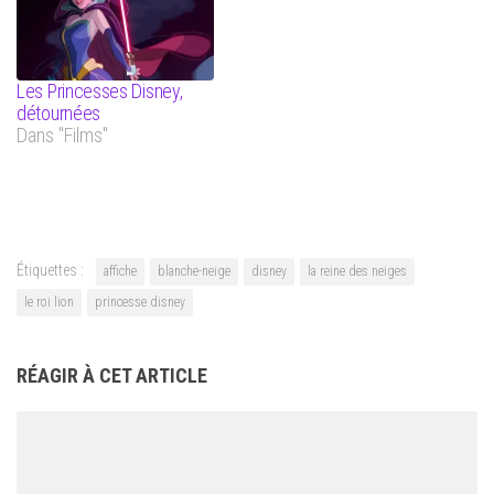
Les Princesses Disney,
détournées
Dans "Films"
Étiquettes :
affiche
blanche-neige
disney
la reine des neiges
le roi lion
princesse disney
RÉAGIR À CET ARTICLE