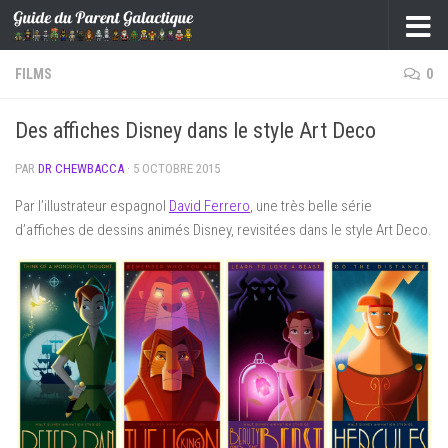
Skip to content
FILMS
0
Des affiches Disney dans le style Art Deco
PAR
DR CHEWBACCA
·
5 OCTOBRE 2015
Par l’illustrateur espagnol
David Ferrero
, une très belle série
d’affiches de dessins animés Disney, revisitées dans le style Art Deco.