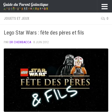
Skip to content
JOUETS ET JEUX
0
Lego Star Wars : fête des pères et fils
PAR
DR CHEWBACCA
·
8 JUIN 2012