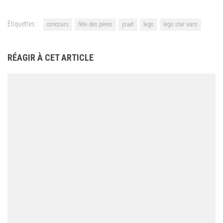
Étiquettes :
concours
fête des pères
jouet
lego
lego star wars
RÉAGIR À CET ARTICLE