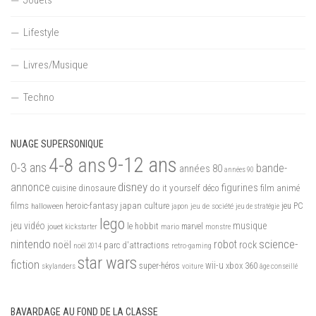
Lifestyle
Livres/Musique
Techno
NUAGE SUPERSONIQUE
9-12 ans
4-8 ans
0-3 ans
bande-
années 80
années 90
disney
annonce
figurines
do it yourself
dinosaure
déco
film animé
cuisine
films
heroic-fantasy
japan culture
halloween
japon
jeu de société
jeu PC
jeu de stratégie
lego
jeu vidéo
musique
jouet
le hobbit
mario
marvel
kickstarter
monstre
nintendo
science-
robot
noël
rock
parc d'attractions
noël 2014
retro-gaming
star wars
fiction
wii-u
xbox 360
skylanders
super-héros
voiture
âge conseillé
BAVARDAGE AU FOND DE LA CLASSE