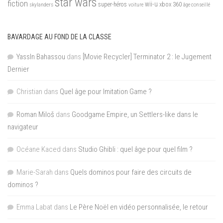
star wars
fiction
wii-u
xbox 360
skylanders
super-héros
voiture
âge conseillé
BAVARDAGE AU FOND DE LA CLASSE
YassIn Bahassou
dans
[Movie Recycler] Terminator 2 : le Jugement
Dernier
Christian
dans
Quel âge pour Imitation Game ?
Roman Miloš
dans
Goodgame Empire, un Settlers-like dans le
navigateur
Océane Kaced
dans
Studio Ghibli : quel âge pour quel film ?
Marie-Sarah
dans
Quels dominos pour faire des circuits de
dominos ?
Emma Labat
dans
Le Père Noël en vidéo personnalisée, le retour