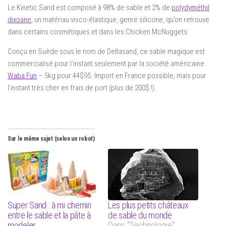
Le Kinetic Sand est composé à 98% de sable et 2% de
polydyméthil
dixoane
, un matériau visco-élastique, genre silicone, qu’on retrouve
dans certains cosmétiques et dans les Chicken McNuggets.
Conçu en Suède sous le nom de Deltasand, ce sable magique est
commercialisé pour l’instant seulement par la société américaine
Waba Fun
– 5kg pour 44$95. Import en France possible, mais pour
l’instant très cher en frais de port (plus de 200$ !).
Sur le même sujet (selon un robot)
Super Sand : à mi chemin
Les plus petits châteaux
entre le sable et la pâte à
de sable du monde
modeler
Dans "Technologie"