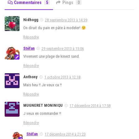
Commentaires
5
Pings
0
Nidhogg
28 septembre 2013 à 14:39
On dirait du pain en pâte à modeler!
Répondre
Stéfan
29 septembre 2013 à 15:06
Vivement une plage de kinect sand.
Répondre
Anthony
1 octobre 2013 à 12:18
Mais heu !! Je veux ca !!
Répondre
MUGNERET MONINIQU
17 décembre 2014 à 17:58
J veux en commander !!
Répondre
Stéfan
17 décembre 2014 à 21:23