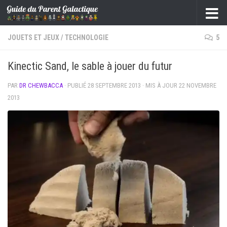
Skip to content
JOUETS ET JEUX
/
TECHNOLOGIE
5
Kinectic Sand, le sable à jouer du futur
PAR
DR CHEWBACCA
· PUBLIÉ
28 SEPTEMBRE 2013
· MIS À JOUR
22 NOVEMBRE
2013