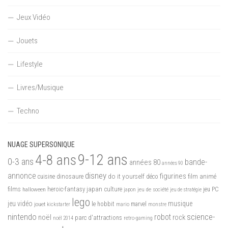
Jeux Vidéo
Jouets
Lifestyle
Livres/Musique
Techno
NUAGE SUPERSONIQUE
9-12 ans
4-8 ans
0-3 ans
bande-
années 80
années 90
disney
annonce
figurines
do it yourself
dinosaure
déco
film animé
cuisine
films
heroic-fantasy
japan culture
halloween
japon
jeu de société
jeu PC
jeu de stratégie
lego
jeu vidéo
musique
jouet
le hobbit
mario
marvel
kickstarter
monstre
nintendo
science-
robot
noël
rock
parc d'attractions
noël 2014
retro-gaming