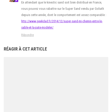
En attendant que le kinectic sand soit bien distribué en France,
vous pouvez vous rabattre sur le Super Sand vendu par Goliath
depuis cette année, dont le comportement est assez comparable :
http://www.geekdad.fr/2014/12/super-sand-mi-chemin-entre-le-
sable-et-la-pate-modeler/
Répondre
RÉAGIR À CET ARTICLE