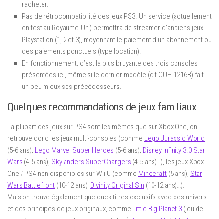
racheter.
Pas de rétrocompatibilité des jeux PS3. Un service (actuellement
en test au Royaume-Uni) permettra de streamer d’anciens jeux
Playstation (1, 2 et 3), moyennant le paiement d’un abonnement ou
des paiements ponctuels (type location).
En fonctionnement, c’est la plus bruyante des trois consoles
présentées ici, même si le dernier modèle (dit CUH-1216B) fait
un peu mieux ses précédesseurs.
Quelques recommandations de jeux familiaux
La plupart des jeux sur PS4 sont les mêmes que sur Xbox One, on
retrouve donc les jeux multi-consoles (comme
Lego Jurassic World
(5-6 ans),
Lego Marvel Super Heroes
(5-6 ans),
Disney Infinity 3.0 Star
Wars
(4-5 ans),
Skylanders SuperChargers
(4-5 ans)…), les jeux Xbox
One / PS4 non disponibles sur Wii U (comme
Minecraft
(5 ans),
Star
Wars Battlefront
(10-12 ans),
Divinity Original Sin
(10-12 ans)…).
Mais on trouve également quelques titres exclusifs avec des univers
et des principes de jeux originaux, comme
Little Big Planet 3
(jeu de