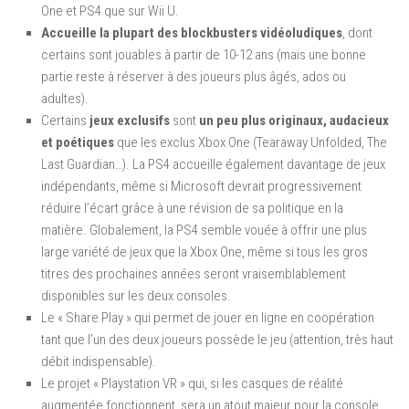
One et PS4 que sur Wii U.
Accueille la plupart des blockbusters vidéoludiques
, dont
certains sont jouables à partir de 10-12 ans (mais une bonne
partie reste à réserver à des joueurs plus âgés, ados ou
adultes).
Certains
jeux exclusifs
sont
un peu plus originaux, audacieux
et poétiques
que les exclus Xbox One (Tearaway Unfolded, The
Last Guardian…). La PS4 accueille également davantage de jeux
indépendants, même si Microsoft devrait progressivement
réduire l’écart grâce à une révision de sa politique en la
matière. Globalement, la PS4 semble vouée à offrir une plus
large variété de jeux que la Xbox One, même si tous les gros
titres des prochaines années seront vraisemblablement
disponibles sur les deux consoles.
Le « Share Play » qui permet de jouer en ligne en coopération
tant que l’un des deux joueurs possède le jeu (attention, très haut
débit indispensable).
Le projet « Playstation VR » qui, si les casques de réalité
augmentée fonctionnent, sera un atout majeur pour la console