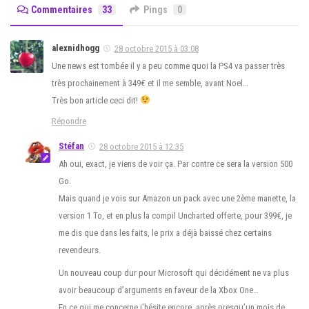
Commentaires
33
Pings
0
alexnidhogg
28 octobre 2015 à 03:08
Une news est tombée il y a peu comme quoi la PS4 va passer très
très prochainement à 349€ et il me semble, avant Noel…
Très bon article ceci dit!
Répondre
Stéfan
28 octobre 2015 à 12:35
Ah oui, exact, je viens de voir ça. Par contre ce sera la version 500
Go.
Mais quand je vois sur Amazon un pack avec une 2ème manette, la
version 1 To, et en plus la compil Uncharted offerte, pour 399€, je
me dis que dans les faits, le prix a déjà baissé chez certains
revendeurs.
Un nouveau coup dur pour Microsoft qui décidément ne va plus
avoir beaucoup d’arguments en faveur de la Xbox One…
En ce qui me concerne j’hésite encore, après presqu’un mois de