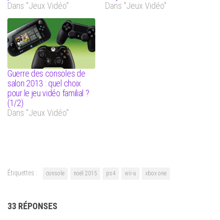
Dans "Jeux Vidéo"
Dans "Jeux Vidéo"
Guerre des consoles de
salon 2013 : quel choix
pour le jeu vidéo familial ?
(1/2)
Dans "Jeux Vidéo"
Étiquettes :
console
noël 2015
ps4
wii-u
xbox one
33 RÉPONSES