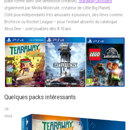
plate-forme avec une dimension créative),
Tearaway Unfolded
(également par Media Molecule, créateur de Little Big Planet).
Côté jeux indépendants très amusants à plusieurs, des titres comme
Broforce ou Rocket League – pour l’instant absents du catalogue
Xbox One – sont jouables dès 9-10 ans.
Quelques packs intéressants
Je
vous