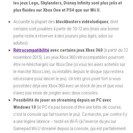
les jeux Lego, Skylanders, Disney Infinity sont plus jolis et
plus fluides sur Xbox One et PS4 que sur Wii U.
Accueille la plupart des
blockbusters vidéoludiques
, dont
certains sont jouables à partir de 10-12 ans (mais une bonne
partie reste à réserver à des joueurs plus âgés, ados ou
adultes).
Rétrocompatibilité
avec certains jeux Xbox 360
(à partir du 12
novembre 2015). Les jeux Xbox 360 rétrocompatibles pourront
être re-téléchargés sur Xbox One (si vous les aviez achetés sur
le marché Xbox Live), ou installés depuis le disque (qui restera
nécessaire pour lancer le jeu). Un très gros point fort si vous
possédez déjà une Xbox 360 avec un stock de jeu et que vous
n’avez pas envie de jongler avec deux consoles.
Possibilité de jouer en streaming depuis un PC avec
Windows 10
(le PC n’a pas besoin d’être une bête de course,
c’est la console qui fait tourner le jeu). Ca marche, par contre il y
a une légère latence – testé en Wi-Fi (à l’inverse du jeu sur
Gamepad Wii U streamé depuis la console, qui est parfaitement