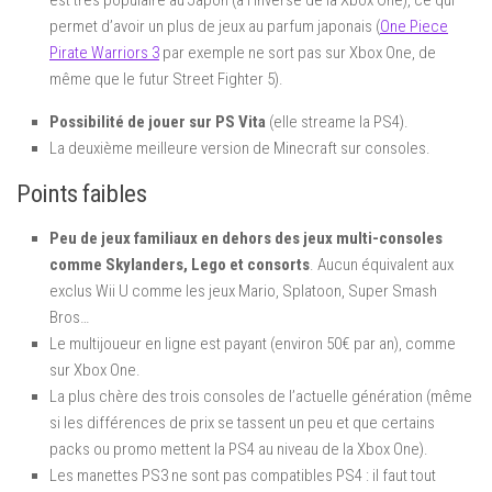
est très populaire au Japon (à l’inverse de la Xbox One), ce qui
permet d’avoir un plus de jeux au parfum japonais (
One Piece
Pirate Warriors 3
par exemple ne sort pas sur Xbox One, de
même que le futur Street Fighter 5).
Possibilité de jouer sur PS Vita
(elle streame la PS4).
La deuxième meilleure version de Minecraft sur consoles.
Points faibles
Peu de jeux familiaux en dehors des jeux multi-consoles
comme Skylanders, Lego et consorts
. Aucun équivalent aux
exclus Wii U comme les jeux Mario, Splatoon, Super Smash
Bros…
Le multijoueur en ligne est payant (environ 50€ par an), comme
sur Xbox One.
La plus chère des trois consoles de l’actuelle génération (même
si les différences de prix se tassent un peu et que certains
packs ou promo mettent la PS4 au niveau de la Xbox One).
Les manettes PS3 ne sont pas compatibles PS4 : il faut tout