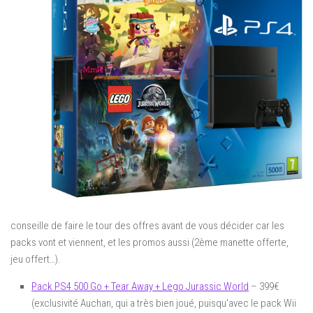
conseille de faire le tour des offres avant de vous décider car les
packs vont et viennent, et les promos aussi (2ème manette offerte,
jeu offert…).
Pack PS4 500 Go + Tear Away + Lego Jurassic World
– 399€
(exclusivité Auchan, qui a très bien joué, puisqu’avec le pack Wii