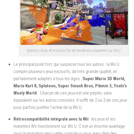
Splatoon, le jeu de tir le plus fun de l’année est uniquement sur Wii U.
Le principal point fort, qui surpasse tous les autres : la Wii U
compte plusieurs jeux exclusifs, de très grande qualité, et
parfaitement adaptés à tous les âges :
Super Mario 3D World,
Mario Kart 8, Splatoon, Super Smash Bros, Pikmin 3, Yoshi’s
Wooly World
… Chacun de ces jeux est une pépite, sans
équivalent sur les autres consoles. Il suffit de 2 ou 3 de ces jeux
pour parfois justifier l’achat de la Wii U.
Rétrocompatibilité intégrale avec la Wii
: les jeux et les
manettes Wii fonctionnent sur Wii U. C’est un énorme avantage
pour la migration vers cette console si vous avez déjà des