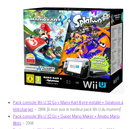
Pack console Wii U 32 Go + Mario Kart 8 pré-installé + Splatoon à
télécharger
– 289€
[à mon avis le meilleur pack Wii U du moment]
Pack console Wii U 32 Go + Super Mario Maker + Amiibo Mario
8bits
– 299€