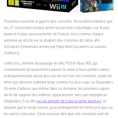
Troisième round de la guerre des consoles. De la même manière que
les JT ressassent chaque année en juin leurs reportages sur le plus
jeune et le plus vieux bachelier de France, voici comme chaque
automne un article sur la situation des consoles de salon, afin
d’éclairer d’éventuels achats par Papa Noël (ou autres occasions
d’ailleurs).
Cette fois, j’élimine du paysage les Wii, PS3 et Xbox 360, qui
commencent sérieusement à passer le relais à leurs petites sœurs :
pratiquement plus aucun gros jeu ne sort sur ces consoles, à part les
titres qui ratissent vraiment large comme les jeux Lego ou Skylanders.
On note d’ailleurs que même dans ce domaine, les premiers signes
de fin de support des éditeurs apparaissent, avec par exemple un
Skylanders 5 sur Wii
qui est amputé de toute la partie aventure
, ne
laissant que le mode course, pour pratiquement le même prix que sur
les autres consoles. Ca ne veut pas dire que ces consoles sont de