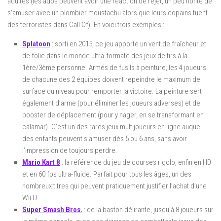
adultes (les ados peuvent avoir une réaction de rejet, un peu honte de
s’amuser avec un plombier moustachu alors que leurs copains tuent
des terroristes dans Call Of). En voici trois exemples :
Splatoon
: sorti en 2015, ce jeu apporte un vent de fraîcheur et
de folie dans le monde ultra-formaté des jeux de tirs à la
1ère/3ème personne. Armés de fusils à peinture, les 4 joueurs
de chacune des 2 équipes doivent repeindre le maximum de
surface du niveau pour remporter la victoire. La peinture sert
également d’arme (pour éliminer les joueurs adverses) et de
booster de déplacement (pour y nager, en se transformant en
calamar). C’est un des rares jeux multijoueurs en ligne auquel
des enfants peuvent s’amuser dès 5 ou 6 ans, sans avoir
l’impression de toujours perdre.
Mario Kart 8
: la référence du jeu de courses rigolo, enfin en HD
et en 60 fps ultra-fluide. Parfait pour tous les âges, un des
nombreux titres qui peuvent pratiquement justifier l’achat d’une
Wii U.
Super Smash Bros.
: de la baston délirante, jusqu’à 8 joueurs sur