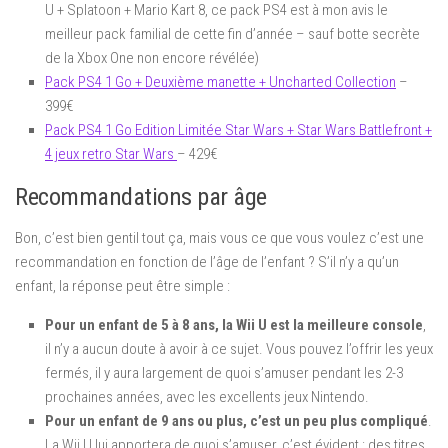
U + Splatoon + Mario Kart 8, ce pack PS4 est à mon avis le
meilleur pack familial de cette fin d’année – sauf botte secrète
de la Xbox One non encore révélée)
Pack PS4 1 Go + Deuxième manette + Uncharted Collection
–
399€
Pack PS4 1 Go Edition Limitée Star Wars + Star Wars Battlefront +
4 jeux retro Star Wars
– 429€
Recommandations par âge
Bon, c’est bien gentil tout ça, mais vous ce que vous voulez c’est une
recommandation en fonction de l’âge de l’enfant ? S’il n’y a qu’un
enfant, la réponse peut être simple :
Pour un enfant de 5 à 8 ans, la Wii U est la meilleure console
,
il n’y a aucun doute à avoir à ce sujet. Vous pouvez l’offrir les yeux
fermés, il y aura largement de quoi s’amuser pendant les 2-3
prochaines années, avec les excellents jeux Nintendo.
Pour un enfant de 9 ans ou plus, c’est un peu plus compliqué
.
La Wii U lui apportera de quoi s’amuser, c’est évident : des titres