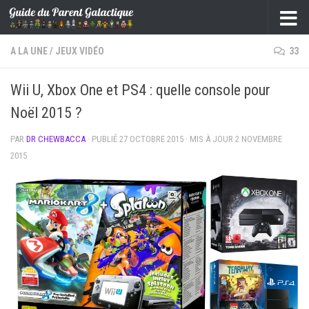
Skip to content
A LA UNE
/
JEUX VIDÉO
33
Wii U, Xbox One et PS4 : quelle console pour
Noël 2015 ?
PAR
DR CHEWBACCA
· PUBLIÉ
27 OCTOBRE 2015
· MIS À JOUR
2 NOVEMBRE
2015