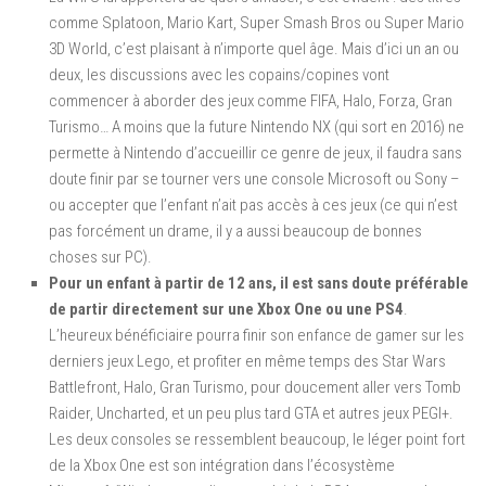
comme Splatoon, Mario Kart, Super Smash Bros ou Super Mario
3D World, c’est plaisant à n’importe quel âge. Mais d’ici un an ou
deux, les discussions avec les copains/copines vont
commencer à aborder des jeux comme FIFA, Halo, Forza, Gran
Turismo… A moins que la future Nintendo NX (qui sort en 2016) ne
permette à Nintendo d’accueillir ce genre de jeux, il faudra sans
doute finir par se tourner vers une console Microsoft ou Sony –
ou accepter que l’enfant n’ait pas accès à ces jeux (ce qui n’est
pas forcément un drame, il y a aussi beaucoup de bonnes
choses sur PC).
Pour un enfant à partir de 12 ans, il est sans doute préférable
de partir directement sur une Xbox One ou une PS4
.
L’heureux bénéficiaire pourra finir son enfance de gamer sur les
derniers jeux Lego, et profiter en même temps des Star Wars
Battlefront, Halo, Gran Turismo, pour doucement aller vers Tomb
Raider, Uncharted, et un peu plus tard GTA et autres jeux PEGI+.
Les deux consoles se ressemblent beaucoup, le léger point fort
de la Xbox One est son intégration dans l’écosystème