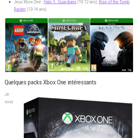
Jeux Xbox One :
Halo 5 : Guardians
(10-12 ans),
Rise of the Tomb
Raider
(13-14 ans)
Quelques packs Xbox One intéressants
Je
vous