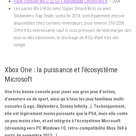
Pack console Wii U 32 Go + Xenoblade Chronicles X
– 299€
Les packs Wii U 8 Go avec Super Smash Bros ou avec
Skylanders Trap Team, sortis fin 2014, sont également encore
disponibles chez certains revendeurs, pour environ 210-220€.
Offre très intéressante sauf si vous prévoyez de télécharger des
jeux ou des extensions, le stockage de 8 Go étant très vite
rempli.
Xbox One : la puissance et l’écosystème
Microsoft
Une très bonne console pour jouer aux gros jeux d’action,
d’aventure ou de sport, ainsi qu’à tous les jeux familiaux multi-
consoles (Lego, Skylanders, Disney Infinity…). Techniquement,
elle est légèrement moins puissante que la PS4, mais elle coûte
un peu moins cher, et est intégrée à l’écosystème Microsoft
(streaming vers PC Windows 10, rétro-compatibilité Xbox 360 à
partir de novembre 2015…).