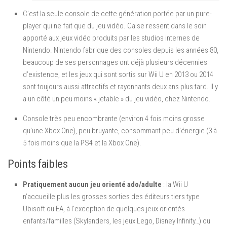
C’est la seule console de cette génération portée par un pure-
player qui ne fait que du jeu vidéo. Ca se ressent dans le soin
apporté aux jeux vidéo produits par les studios internes de
Nintendo. Nintendo fabrique des consoles depuis les années 80,
beaucoup de ses personnages ont déjà plusieurs décennies
d’existence, et les jeux qui sont sortis sur Wii U en 2013 ou 2014
sont toujours aussi attractifs et rayonnants deux ans plus tard. Il y
a un côté un peu moins « jetable » du jeu vidéo, chez Nintendo.
Console très peu encombrante (environ 4 fois moins grosse
qu’une Xbox One), peu bruyante, consommant peu d’énergie (3 à
5 fois moins que la PS4 et la Xbox One).
Points faibles
Pratiquement aucun jeu orienté ado/adulte
: la Wii U
n’accueille plus les grosses sorties des éditeurs tiers type
Ubisoft ou EA, à l’exception de quelques jeux orientés
enfants/familles (Skylanders, les jeux Lego, Disney Infinity…) ou