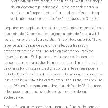
Microsoft/Windows, tandis que celui de la PS4 est un catalogue
de jeu légèrement plus diversifié. La PS4 est également plus
populaire en Europe, donc les chances d’avoir des copains qui
ont la même console sont plus élevées qu’avec une Xbox One.
L’équation se complique s’il y a plusieurs enfants à la maison. S’ils ont
tous moins de 10 ans et que le plus jeune a moins de 8 ans, la Wii U
reste à mon avis la meilleure solution. S’ils ont tous entre 8 et 12 ans,
je pense qu’il n’y a pas de solution parfaite, pour les raisons
précédemment indiquées ; une solution d’attente pourrait être
d’investir dans une Wii U puisque c’est la moins chère des trois
consoles, et revoir la situation l’année prochaine : Nintendo aura alors
dévoiler sa NX, on saura si c’est une concurrente sérieuse pour la
PS4 et la Xbox One, et ces dernières auront sans doute encore baissé
leurs prix d’ici là. Si tous les enfants ont plus de 10 ans, une Xbox One
ou une PS4 les fera normalement bondir au plafond le 25 décembre,
et les accompagnera sans doute une bonne partie de leur
adolescence.
Et bien sûr, vous aurez compris que pour satisfaire tout le monde et