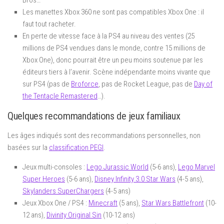
Les manettes Xbox 360 ne sont pas compatibles Xbox One : il
faut tout racheter.
En perte de vitesse face à la PS4 au niveau des ventes (25
millions de PS4 vendues dans le monde, contre 15 millions de
Xbox One), donc pourrait être un peu moins soutenue par les
éditeurs tiers à l’avenir. Scène indépendante moins vivante que
sur PS4 (pas de
Broforce
, pas de Rocket League, pas de
Day of
the Tentacle Remastered
…).
Quelques recommandations de jeux familiaux
Les âges indiqués sont des recommandations personnelles, non
basées sur la
classification PEGI
.
Jeux multi-consoles :
Lego Jurassic World
(5-6 ans),
Lego Marvel
Super Heroes
(5-6 ans),
Disney Infinity 3.0 Star Wars
(4-5 ans),
Skylanders SuperChargers
(4-5 ans)
Jeux Xbox One / PS4 :
Minecraft
(5 ans),
Star Wars Battlefront
(10-
12 ans),
Divinity Original Sin
(10-12 ans)