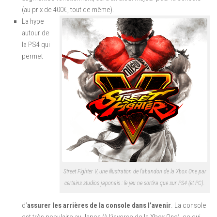
(au prix de 400€, tout de même).
La hype
autour de
la PS4 qui
permet
Street Fighter V, une illustration de l’abandon de la Xbox One par
certains studios japonais : le jeu ne sortira que sur PS4 (et PC).
d’
assurer les arrières de la console dans l’avenir
. La console