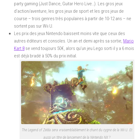
party gaming (Just Dance, Guitar Hero Live…). Les gros jeux
d’action/aventure, les gros jeux de sport et les gros jeux de
course – trois genres très populaires à partir de 10-12 ans – ne
sortent pas sur Wii U.
Les prix des jeux Nintendo baissent moins vite que ceux des
autres éditeurs et consoles. Un an et demi après sa sortie,
Mario
Kart 8
se vend toujours 50€, alors qu’un jeu Lego sorti il y a 6 mois
est déjà bradé à 50% du prix initial.
The Legend of Zelda sera vraisemblablement le chant du cygne de la Wii U. Et
aussi un titre de lancement de la Nintendo NX ?