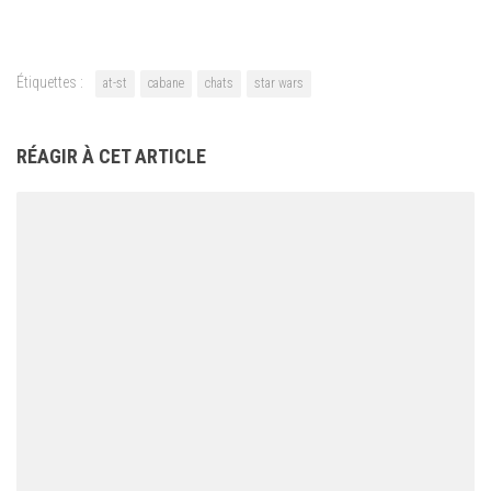
Étiquettes :
at-st
cabane
chats
star wars
RÉAGIR À CET ARTICLE