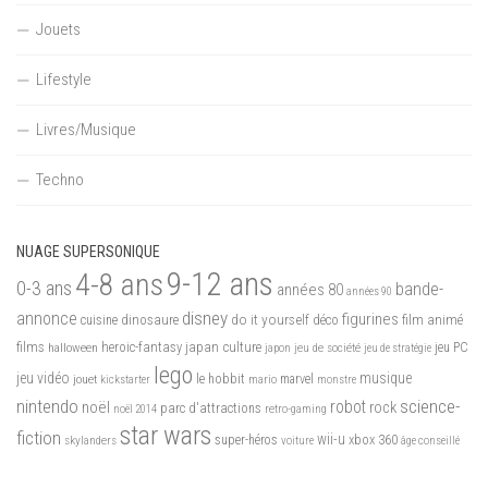
Jouets
Lifestyle
Livres/Musique
Techno
NUAGE SUPERSONIQUE
9-12 ans
4-8 ans
0-3 ans
bande-
années 80
années 90
disney
annonce
figurines
do it yourself
dinosaure
déco
film animé
cuisine
films
heroic-fantasy
japan culture
halloween
japon
jeu de société
jeu PC
jeu de stratégie
lego
jeu vidéo
musique
jouet
le hobbit
mario
marvel
kickstarter
monstre
nintendo
science-
robot
noël
rock
parc d'attractions
noël 2014
retro-gaming
star wars
fiction
wii-u
xbox 360
skylanders
super-héros
voiture
âge conseillé