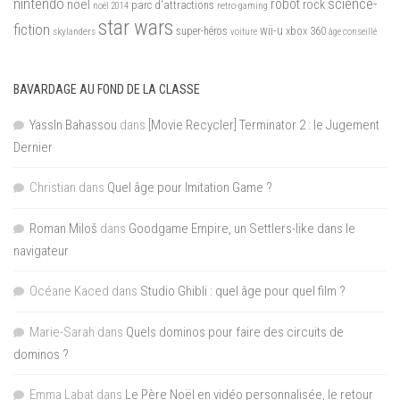
nintendo
science-
robot
noël
rock
parc d'attractions
noël 2014
retro-gaming
star wars
fiction
wii-u
xbox 360
skylanders
super-héros
voiture
âge conseillé
BAVARDAGE AU FOND DE LA CLASSE
YassIn Bahassou
dans
[Movie Recycler] Terminator 2 : le Jugement
Dernier
Christian
dans
Quel âge pour Imitation Game ?
Roman Miloš
dans
Goodgame Empire, un Settlers-like dans le
navigateur
Océane Kaced
dans
Studio Ghibli : quel âge pour quel film ?
Marie-Sarah
dans
Quels dominos pour faire des circuits de
dominos ?
Emma Labat
dans
Le Père Noël en vidéo personnalisée, le retour