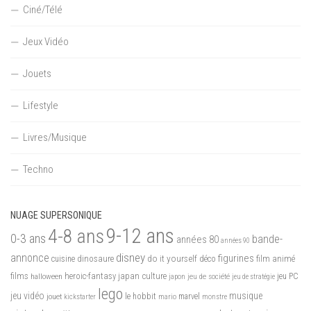
Ciné/Télé
Jeux Vidéo
Jouets
Lifestyle
Livres/Musique
Techno
NUAGE SUPERSONIQUE
9-12 ans
4-8 ans
0-3 ans
bande-
années 80
années 90
disney
annonce
figurines
do it yourself
dinosaure
déco
film animé
cuisine
films
heroic-fantasy
japan culture
halloween
japon
jeu de société
jeu PC
jeu de stratégie
lego
jeu vidéo
musique
jouet
le hobbit
mario
marvel
kickstarter
monstre