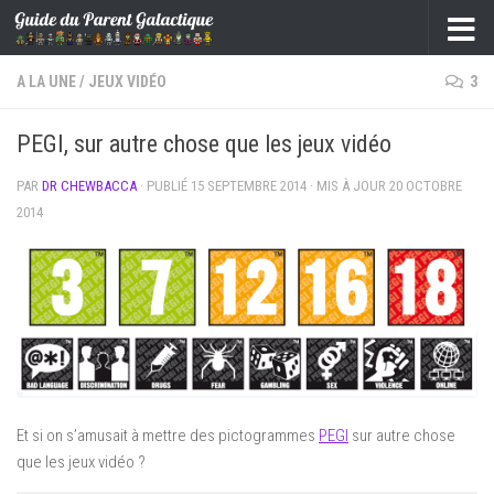
Skip to content
A LA UNE
/
JEUX VIDÉO
3
PEGI, sur autre chose que les jeux vidéo
PAR
DR CHEWBACCA
· PUBLIÉ
15 SEPTEMBRE 2014
· MIS À JOUR
20 OCTOBRE
2014
Et si on s’amusait à mettre des pictogrammes
PEGI
sur autre chose
que les jeux vidéo ?