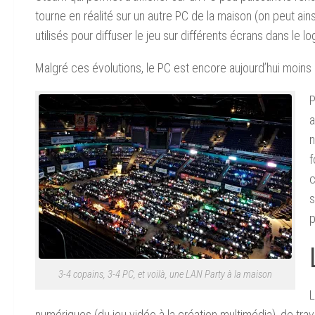
tourne en réalité sur un autre PC de la maison (on peut ai
utilisés pour diffuser le jeu sur différents écrans dans le l
Malgré ces évolutions, le PC est encore aujourd’hui moins
P
a
n
f
c
s
p
3-4 copains, 3-4 PC, et voilà, une LAN Party à la maison
L
numériques (du jeu vidéo à la création multimédia), de trav