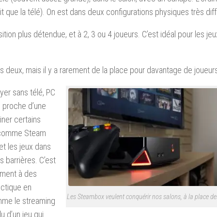
it que la télé). On est dans deux configurations physiques très dif
on plus détendue, et à 2, 3 ou 4 joueurs. C’est idéal pour les jeu
is deux, mais il y a rarement de la place pour davantage de joueur
oyer sans télé, PC
us proche d’une
iner certains
ux comme Steam
 et les jeux dans
s barrières. C’est
ement à des
ectique en
Les Steambox veulent conquérir nos salons, à la place d
omme le streaming
u d’un jeu qui