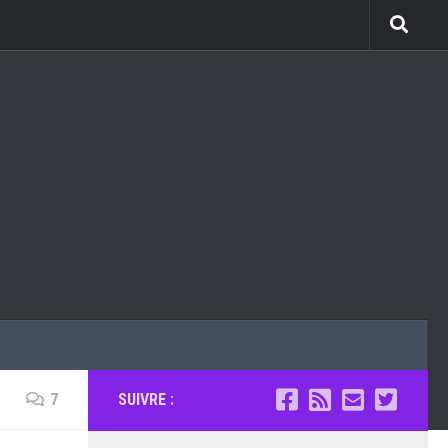
7
SUIVRE :