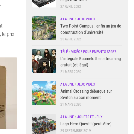
f
27 AVRIL 2022
A LA UNE
/
JEUX VIDÉO
nt
Two Point Campus : enfin un jeu de
construction d’université
 le prix
25 AVRIL 2022
TÉLÉ
/
VIDÉOS POUR ENFANTS SAGES
L’intégrale Kaamelott en streaming
gratuit (et légal)
21 MARS 2020
A LA UNE
/
JEUX VIDÉO
Animal Crossing débarque sur
Switch au bon moment
21 MARS 2020
A LA UNE
/
JOUETS ET JEUX
Lego Hero Quest ! (peut-être)
29 SEPTEMBRE 2019