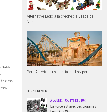
Alternative Lego à la crèche : le village de
Noël
es dans
Parc Astérix : plus familial qu’il n’y parait
 à
 Je vous
leurs
DERNIÈREMENT…
A LA UNE
/
JOUETS ET JEUX
La Force est avec ces dioramas
Lego Star Wars