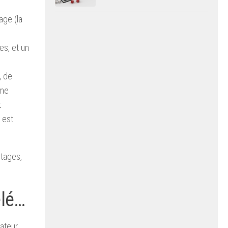
age (la
s, et un
, de
ême
t
 est
ntages,
élé…
nateur