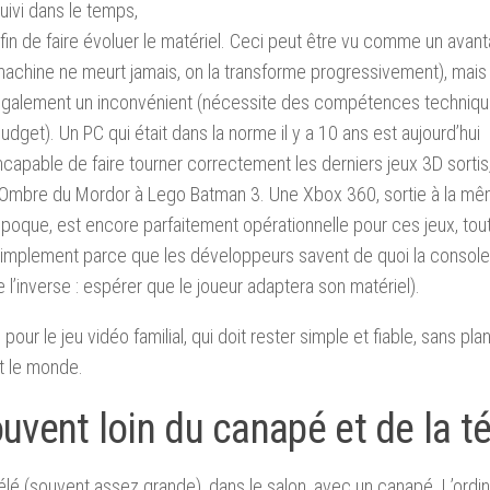
uivi dans le temps,
fin de faire évoluer le matériel. Ceci peut être vu comme un avant
achine ne meurt jamais, on la transforme progressivement), mais
galement un inconvénient (nécessite des compétences technique
udget). Un PC qui était dans la norme il y a 10 ans est aujourd’hui
ncapable de faire tourner correctement les derniers jeux 3D sortis
’Ombre du Mordor à Lego Batman 3. Une Xbox 360, sortie à la m
poque, est encore parfaitement opérationnelle pour ces jeux, tou
implement parce que les développeurs savent de quoi la console
l’inverse : espérer que le joueur adaptera son matériel).
ur le jeu vidéo familial, qui doit rester simple et fiable, sans pla
t le monde.
souvent loin du canapé et de la t
élé (souvent assez grande), dans le salon, avec un canapé. L’ordi