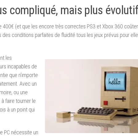
lus compliqué, mais plus évoluti
e 400€ (et que les encore très correctes PS3 et Xbox 360 coûte
es conditions parfaites de fluidité tous les jeux prévus pour elle,
nt les
urs incapables de
antie que n’importe
aitement. Avec un
moire, ou une
à faire tourner le
ois à un point qui
e PC nécessite un