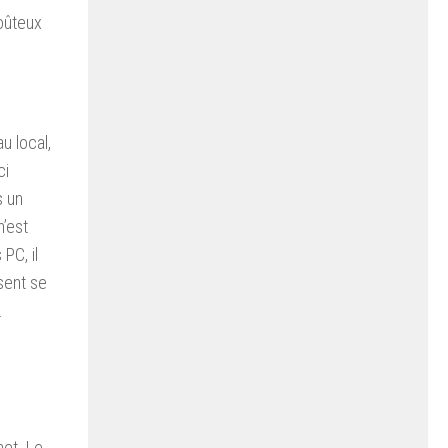
coûteux
u local,
ci
s un
’est
PC, il
ssent se
.
net. Le