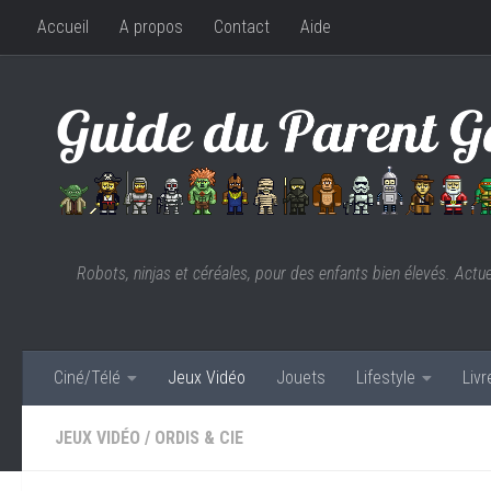
Accueil
A propos
Contact
Aide
Skip to content
Robots, ninjas et céréales, pour des enfants bien élevés. Actu
Ciné/Télé
Jeux Vidéo
Jouets
Lifestyle
Liv
JEUX VIDÉO
/
ORDIS & CIE