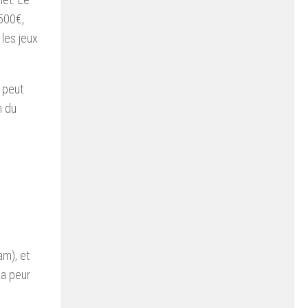
500€,
 les jeux
e peut
n du
am), et
La peur