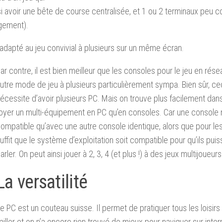
nsi avoir une bête de course centralisée, et 1 ou 2 terminaux peu 
ogement).
 adapté au jeu convivial à plusieurs sur un même écran.
ar contre, il est bien meilleur que les consoles pour le jeu en résea
utre mode de jeu à plusieurs particulièrement sympa. Bien sûr, ce
écessite d’avoir plusieurs PC. Mais on trouve plus facilement dan
oyer un multi-équipement en PC qu’en consoles. Car une console n
ompatible qu’avec une autre console identique, alors que pour les 
uffit que le système d’exploitation soit compatible pour qu’ils pui
arler. On peut ainsi jouer à 2, 3, 4 (et plus !) à des jeux multijoueurs
La versatilité
e PC est un couteau suisse. Il permet de pratiquer tous les loisirs
ailler et on n’a encore rien trouvé de mieux pour naviguer sur inter