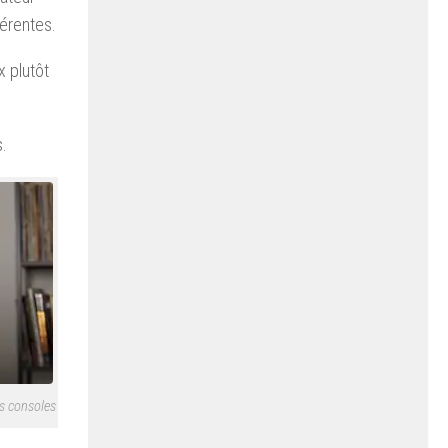
férentes.
x plutôt
s.
es consoles