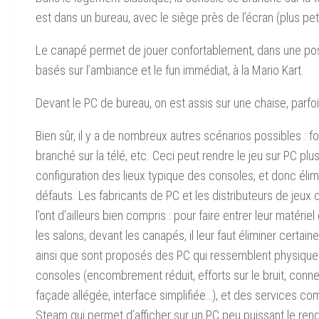
est dans un bureau, avec le siège près de l’écran (plus pet
Le canapé permet de jouer confortablement, dans une positi
basés sur l’ambiance et le fun immédiat, à la Mario Kart.
Devant le PC de bureau, on est assis sur une chaise, parfo
Bien sûr, il y a de nombreux autres scénarios possibles : f
branché sur la télé, etc. Ceci peut rendre le jeu sur PC pl
configuration des lieux typique des consoles, et donc élim
défauts. Les fabricants de PC et les distributeurs de je
l’ont d’ailleurs bien compris : pour faire entrer leur matériel
les salons, devant les canapés, il leur faut éliminer certaine
ainsi que sont proposés des PC qui ressemblent physiqu
consoles (encombrement réduit, efforts sur le bruit, conn
façade allégée, interface simplifiée…), et des services c
Steam qui permet d’afficher sur un PC peu puissant le rend