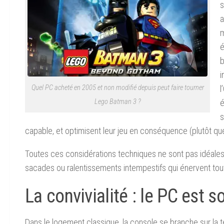
s
a
m
é
b
i
Quel PC acheté en 2005 et non modifié depuis peut faire tourner
l
Lego Batman 3 ?
é
s
capable, et optimisent leur jeu en conséquence (plutôt que 
Toutes ces considérations techniques ne sont pas idéales po
sacades ou ralentissements intempestifs qui énervent tou
La convivialité : le PC est 
Dans le logement classique, la console se branche sur la t