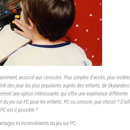
tairement, associé aux consoles. Plus simples d’accès, plus visibl
alité des jeux les plus populaires auprès des enfants, de Skylanders
ement une option intéressante, qui offre une expérience différente.
et du jeu sur PC pour les enfants. PC ou console, que choisir ? D’ail
 PC est-il possible ?
antages et inconvénients du jeu sur PC.