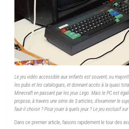
Le jeu vidéo accessible aux enfants est souvent, ou majori
les pubs et les catalogues, et donnant accès à la quasi tot
Minecraft en passant par les jeux Lego. Mais le PC est égal
propose, à travers une série de 3 articles, d’examiner le suj
faut-il choisir ? Pour jouer à quels jeux ? Le jeu exclusif sur
Dans ce premier article, faisons rapidement le tour des av