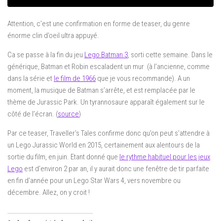
Attention, c’est une confirmation en forme de teaser, du genre
énorme clin d’oeil ultra appuyé.
Ca se passe à la fin du jeu
Lego Batman 3
, sorti cette semaine. Dans le
générique, Batman et Robin escaladent un mur (à l’ancienne, comme
dans la série et
le film de 1966
que je vous recommande). A un
moment, la musique de Batman s’arrête, et est remplacée par le
thème de Jurassic Park. Un tyrannosaure apparaît également sur le
côté de l’écran. (
source
)
Par ce teaser, Traveller’s Tales confirme donc qu’on peut s’attendre à
un Lego Jurassic World en 2015, certainement aux alentours de la
sortie du film, en juin. Etant donné que
le rythme habituel pour les jeux
Lego
est d’environ 2 par an, il y aurait donc une fenêtre de tir parfaite
en fin d’année pour un Lego Star Wars 4, vers novembre ou
décembre. Allez, on y croit !