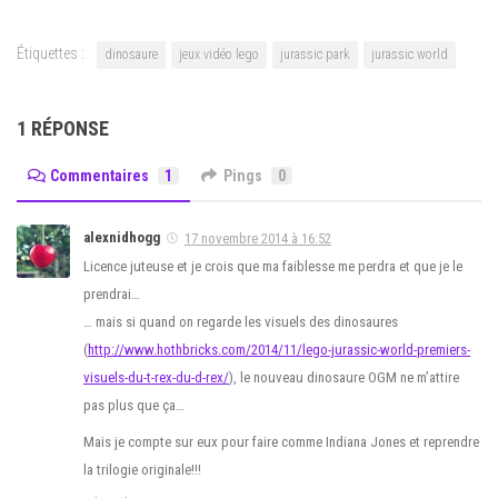
Étiquettes :
dinosaure
jeux vidéo lego
jurassic park
jurassic world
1 RÉPONSE
Commentaires
1
Pings
0
alexnidhogg
17 novembre 2014 à 16:52
Licence juteuse et je crois que ma faiblesse me perdra et que je le
prendrai…
… mais si quand on regarde les visuels des dinosaures
(
http://www.hothbricks.com/2014/11/lego-jurassic-world-premiers-
visuels-du-t-rex-du-d-rex/
), le nouveau dinosaure OGM ne m’attire
pas plus que ça…
Mais je compte sur eux pour faire comme Indiana Jones et reprendre
la trilogie originale!!!