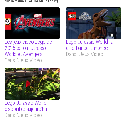
Sur le même sujet (selon un robot)
Les jeux vidéo Lego de
Lego Jurassic World, la
2015 seront Jurassic
dino-bande-annonce
World et Avengers
Dans "Jeux Vidéo"
Dans "Jeux Vidéo"
Lego Jurassic World
disponible aujourd’hui
Dans "Jeux Vidéo"