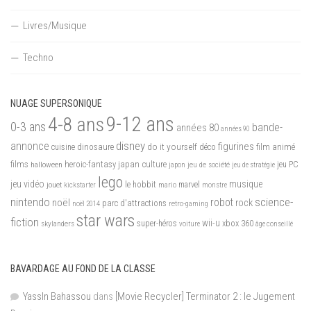
Livres/Musique
Techno
NUAGE SUPERSONIQUE
9-12 ans
4-8 ans
0-3 ans
bande-
années 80
années 90
disney
annonce
figurines
do it yourself
dinosaure
déco
film animé
cuisine
films
heroic-fantasy
japan culture
halloween
japon
jeu de société
jeu PC
jeu de stratégie
lego
jeu vidéo
musique
jouet
le hobbit
mario
marvel
kickstarter
monstre
nintendo
science-
robot
noël
rock
parc d'attractions
noël 2014
retro-gaming
star wars
fiction
wii-u
xbox 360
skylanders
super-héros
voiture
âge conseillé
BAVARDAGE AU FOND DE LA CLASSE
YassIn Bahassou
dans
[Movie Recycler] Terminator 2 : le Jugement