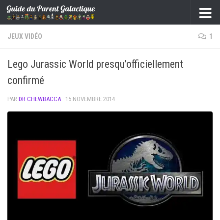
Skip to content
JEUX VIDÉO
1
Lego Jurassic World presqu’officiellement
confirmé
PAR
DR CHEWBACCA
·
15 NOVEMBRE 2014