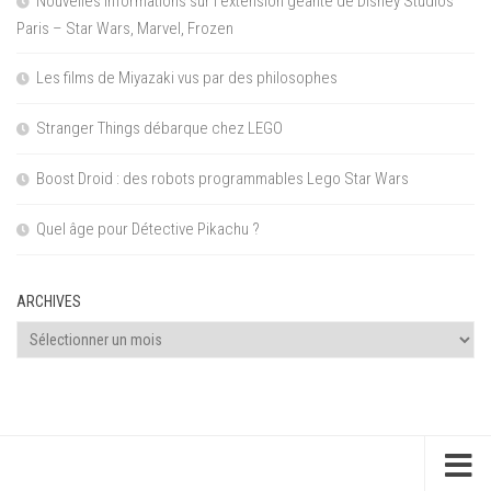
Nouvelles informations sur l’extension géante de Disney Studios
Paris – Star Wars, Marvel, Frozen
Les films de Miyazaki vus par des philosophes
Stranger Things débarque chez LEGO
Boost Droid : des robots programmables Lego Star Wars
Quel âge pour Détective Pikachu ?
ARCHIVES
Archives