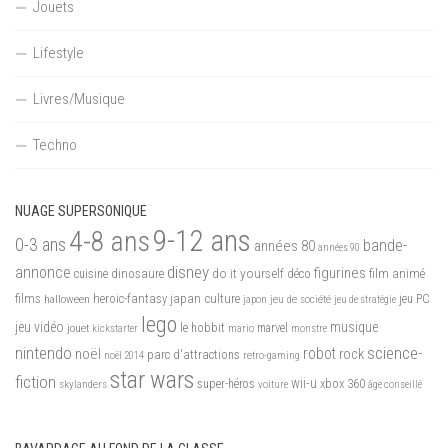
Jouets
Lifestyle
Livres/Musique
Techno
NUAGE SUPERSONIQUE
9-12 ans
4-8 ans
0-3 ans
bande-
années 80
années 90
disney
annonce
figurines
do it yourself
dinosaure
déco
film animé
cuisine
films
heroic-fantasy
japan culture
halloween
japon
jeu de société
jeu PC
jeu de stratégie
lego
jeu vidéo
musique
jouet
le hobbit
mario
marvel
kickstarter
monstre
nintendo
science-
robot
noël
rock
parc d'attractions
noël 2014
retro-gaming
star wars
fiction
wii-u
xbox 360
skylanders
super-héros
voiture
âge conseillé