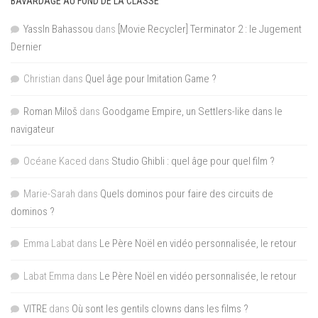
BAVARDAGE AU FOND DE LA CLASSE
YassIn Bahassou
dans
[Movie Recycler] Terminator 2 : le Jugement
Dernier
Christian
dans
Quel âge pour Imitation Game ?
Roman Miloš
dans
Goodgame Empire, un Settlers-like dans le
navigateur
Océane Kaced
dans
Studio Ghibli : quel âge pour quel film ?
Marie-Sarah
dans
Quels dominos pour faire des circuits de
dominos ?
Emma Labat
dans
Le Père Noël en vidéo personnalisée, le retour
Labat Emma
dans
Le Père Noël en vidéo personnalisée, le retour
VITRE
dans
Où sont les gentils clowns dans les films ?