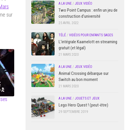
A LA UNE
/
JEUX VIDÉO
Mars
Two Point Campus : enfin un jeu de
mme sur
construction d’université
25 AVRIL 2022
TÉLÉ
/
VIDÉOS POUR ENFANTS SAGES
L’intégrale Kaamelott en streaming
gratuit (et légal)
21 MARS 2020
A LA UNE
/
JEUX VIDÉO
Animal Crossing débarque sur
Switch au bon moment
21 MARS 2020
ases
A LA UNE
/
JOUETS ET JEUX
Lego Hero Quest ! (peut-être)
29 SEPTEMBRE 2019