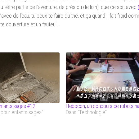
ut-être partie de l’aventure, de près ou de loin), que ce soit avec
ec de l’eau, tu peux te faire du thé, et ça quand il fait froid co
 couverture et un fauteuil.
nfants sages #12
Hebocon, un concours de robots n
 pour enfants sages"
Dans "Technologie"