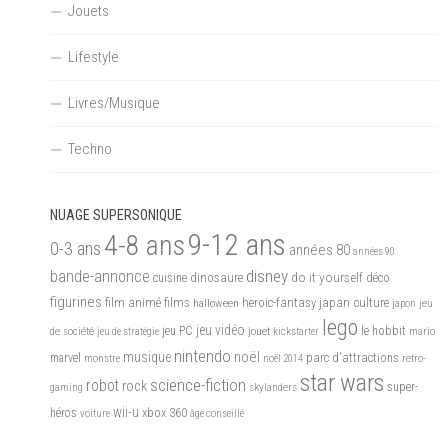
Jouets
Lifestyle
Livres/Musique
Techno
NUAGE SUPERSONIQUE
9-12 ans
4-8 ans
0-3 ans
années 80
années 90
disney
bande-annonce
do it yourself
dinosaure
déco
cuisine
figurines
films
film animé
heroic-fantasy
japan culture
halloween
japon
jeu
lego
jeu vidéo
de société
jeu PC
jouet
le hobbit
mario
jeu de stratégie
kickstarter
nintendo
noël
musique
marvel
parc d'attractions
monstre
noël 2014
retro-
star wars
science-fiction
robot
rock
skylanders
super-
gaming
wii-u
xbox 360
héros
voiture
âge conseillé