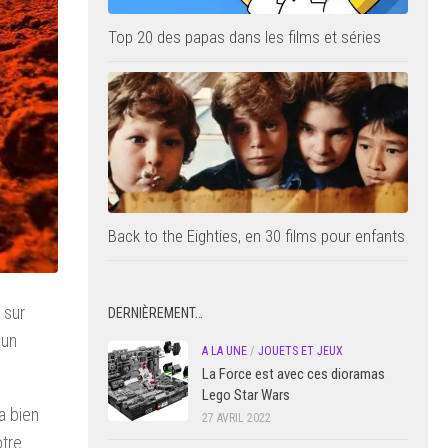
Top 20 des papas dans les films et séries
Back to the Eighties, en 30 films pour enfants
 sur
DERNIÈREMENT…
 un
A LA UNE
/
JOUETS ET JEUX
La Force est avec ces dioramas
Lego Star Wars
a bien
27 AVRIL 2022
otre