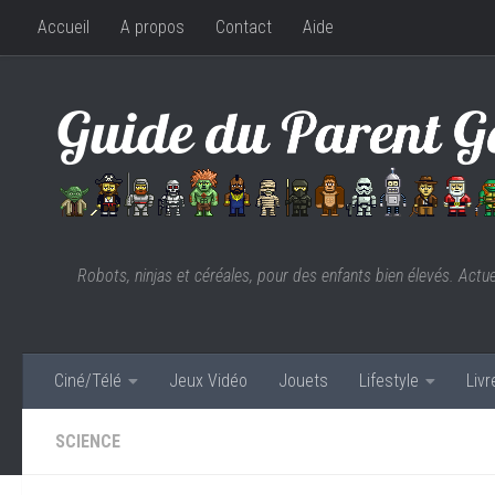
Accueil
A propos
Contact
Aide
Skip to content
Robots, ninjas et céréales, pour des enfants bien élevés. Actu
Ciné/Télé
Jeux Vidéo
Jouets
Lifestyle
Liv
SCIENCE