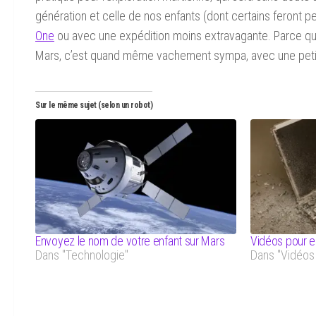
génération et celle de nos enfants (dont certains feront pe
One
ou avec une expédition moins extravagante. Parce qu’av
Mars, c’est quand même vachement sympa, avec une petite
Sur le même sujet (selon un robot)
Envoyez le nom de votre enfant sur Mars
Vidéos pour e
Dans "Technologie"
Dans "Vidéos