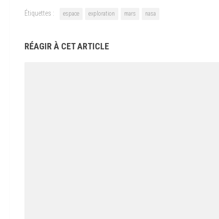
Étiquettes :
espace
exploration
mars
nasa
RÉAGIR À CET ARTICLE