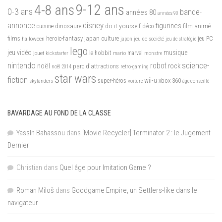
9-12 ans
4-8 ans
0-3 ans
bande-
années 80
années 90
disney
annonce
figurines
do it yourself
dinosaure
déco
film animé
cuisine
films
heroic-fantasy
japan culture
halloween
japon
jeu de société
jeu PC
jeu de stratégie
lego
jeu vidéo
musique
jouet
le hobbit
mario
marvel
kickstarter
monstre
nintendo
science-
robot
noël
rock
parc d'attractions
noël 2014
retro-gaming
star wars
fiction
wii-u
xbox 360
skylanders
super-héros
voiture
âge conseillé
BAVARDAGE AU FOND DE LA CLASSE
YassIn Bahassou
dans
[Movie Recycler] Terminator 2 : le Jugement
Dernier
Christian
dans
Quel âge pour Imitation Game ?
Roman Miloš
dans
Goodgame Empire, un Settlers-like dans le
navigateur