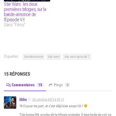
Star Wars : les deux
premières trilogies, sur la
bande-annonce de
l’Episode VII
Dans "Films"
Étiquettes :
bande-annonce
star wars
star wars episode 7
15 RÉPONSES
Commentaires
15
Pings
0
Ekho
20 octobre 2015 à 07:17
7h15 pour ma part, et c’est déjà bien assez tôt !
Très bonne BA, proche de la trilogie originale. Il mpe tarde de voir ça,