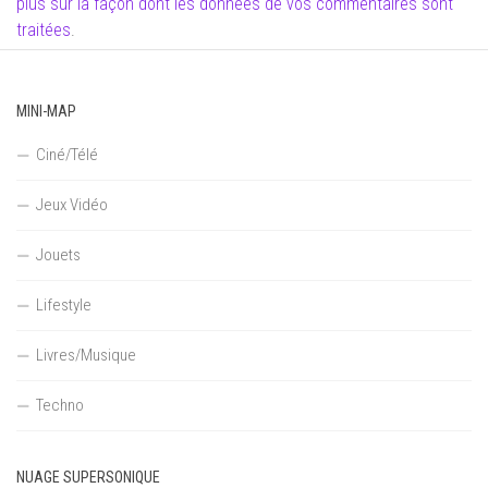
plus sur la façon dont les données de vos commentaires sont
traitées
.
MINI-MAP
Ciné/Télé
Jeux Vidéo
Jouets
Lifestyle
Livres/Musique
Techno
NUAGE SUPERSONIQUE