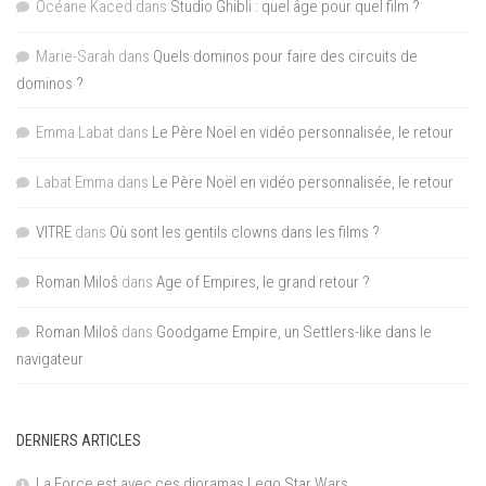
Océane Kaced
dans
Studio Ghibli : quel âge pour quel film ?
Marie-Sarah
dans
Quels dominos pour faire des circuits de
dominos ?
Emma Labat
dans
Le Père Noël en vidéo personnalisée, le retour
Labat Emma
dans
Le Père Noël en vidéo personnalisée, le retour
VITRE
dans
Où sont les gentils clowns dans les films ?
Roman Miloš
dans
Age of Empires, le grand retour ?
Roman Miloš
dans
Goodgame Empire, un Settlers-like dans le
navigateur
DERNIERS ARTICLES
La Force est avec ces dioramas Lego Star Wars