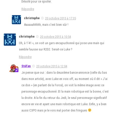
Désolé pour ce spoiler.
Répondre
christophe
20 octobre 2015 à 17:35
Aaaaaahhhhh, mais c’est bien sûr !
christophe
20 octobre 2015 à 10:54
Oh, à 1’41 », on voit un gars encapuchonné qui pose une main qui
semble fausse sur R2D2. Serait-ce Luke ?
Répondre
Stéfan
20 octobre 2015 à 12:04
Je pense que oui : dans la deuxième bance-annonce (celle du bas
dans mon article), avec Luke en voix off, au moment où il dit « J’ai
ce don » (en parlant de la Force), on voit la même image avec ce
personnage encapuchonné. Et la main robotique est la bonne, c’est
la droite. A la fin du retour du Jedi, le seul personnage significatif
encore en vie et ayant une main robotique est Luke. Enfin, y a bien
aussi C3PO mais je le vois mal porter des fringues