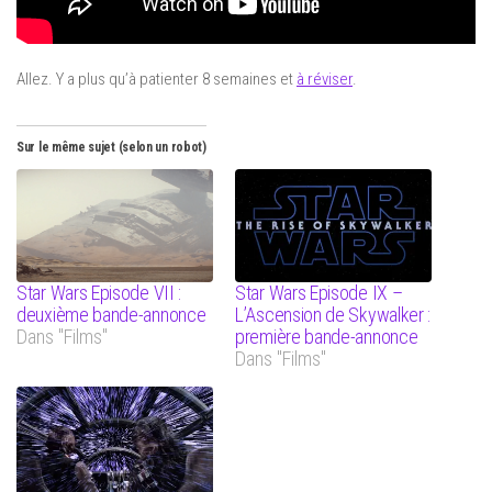
Allez. Y a plus qu’à patienter 8 semaines et
à réviser
.
Sur le même sujet (selon un robot)
Star Wars Episode VII :
Star Wars Episode IX –
deuxième bande-annonce
L’Ascension de Skywalker :
Dans "Films"
première bande-annonce
Dans "Films"