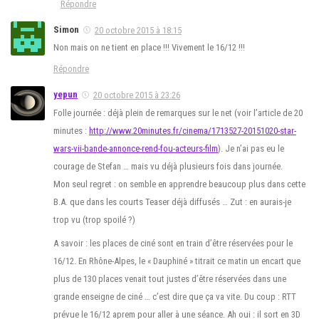
Répondre
Simon
20 octobre 2015 à 18:15
Non mais on ne tient en place !!! Vivement le 16/12 !!!
Répondre
yepun
20 octobre 2015 à 23:26
Folle journée : déjà plein de remarques sur le net (voir l’article de 20
minutes :
http://www.20minutes.fr/cinema/1713527-20151020-star-
wars-vii-bande-annonce-rend-fou-acteurs-film
). Je n’ai pas eu le
courage de Stefan … mais vu déjà plusieurs fois dans journée.
Mon seul regret : on semble en apprendre beaucoup plus dans cette
B.A. que dans les courts Teaser déjà diffusés … Zut : en aurais-je
trop vu (trop spoilé ?)
A savoir : les places de ciné sont en train d’être réservées pour le
16/12. En Rhône-Alpes, le « Dauphiné » titrait ce matin un encart que
plus de 130 places venait tout justes d’être réservées dans une
grande enseigne de ciné … c’est dire que ça va vite. Du coup : RTT
prévue le 16/12 aprem pour aller à une séance. Ah oui : il sort en 3D