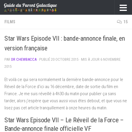
Skip to content
FILMS
15
Star Wars Episode VII : bande-annonce finale, en
version française
PAR
DR CHEWBACCA
· PUBLIÉ
20 OCTOBRE 2015
· MIS À JOUR
6 NOVEMBRE
2015
Et voilà ce qui sera normalement la dernière bande-annonce pour le
Réveil de la Force d’ici au 16 décembre, date de sortie du film en
France. Je me suis réveillé à 4h30 du matin pour publier ça sans
tarder, alors j’espère que vous aussi vous êtes debout, et que vous ne
lisez pas cet article tranquillement à onze heures du matin.
Star Wars Episode VII – Le Réveil de la Force –
Bande-annonce finale officielle VF