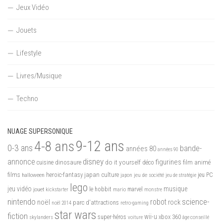
Jeux Vidéo
Jouets
Lifestyle
Livres/Musique
Techno
NUAGE SUPERSONIQUE
9-12 ans
4-8 ans
0-3 ans
bande-
années 80
années 90
disney
annonce
figurines
do it yourself
dinosaure
déco
film animé
cuisine
films
heroic-fantasy
japan culture
halloween
japon
jeu de société
jeu PC
jeu de stratégie
lego
jeu vidéo
musique
jouet
le hobbit
mario
marvel
kickstarter
monstre
nintendo
science-
robot
noël
rock
parc d'attractions
noël 2014
retro-gaming
star wars
fiction
wii-u
xbox 360
skylanders
super-héros
voiture
âge conseillé