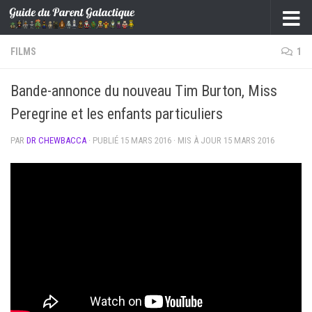
Skip to content
FILMS
1
Bande-annonce du nouveau Tim Burton, Miss
Peregrine et les enfants particuliers
PAR
DR CHEWBACCA
· PUBLIÉ
15 MARS 2016
· MIS À JOUR
15 MARS 2016