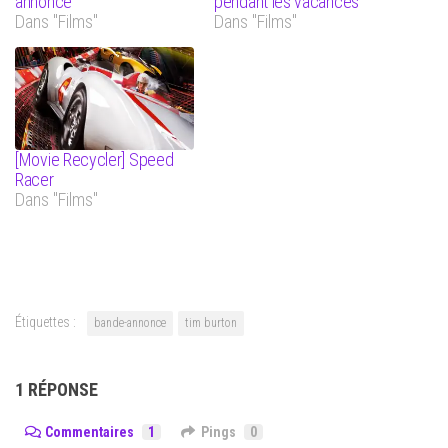
annonce
pendant les vacances
Dans "Films"
Dans "Films"
[Movie Recycler] Speed
Racer
Dans "Films"
Étiquettes :
bande-annonce
tim burton
1 RÉPONSE
Commentaires
1
Pings
0