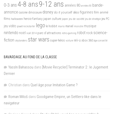
9-12 ans
4-8 ans
0-3 ans
bande-
années 80
années 90
disney
annonce
figurines
do it yourself
dinosaure
déco
film animé
cuisine
films
heroic-fantasy
japan culture
halloween
japon
jeu de société
jeu PC
jeu de stratégie
lego
jeu vidéo
musique
jouet
le hobbit
mario
marvel
kickstarter
monstre
nintendo
science-
robot
noël
rock
parc d'attractions
noël 2014
retro-gaming
star wars
fiction
wii-u
xbox 360
skylanders
super-héros
voiture
âge conseillé
BAVARDAGE AU FOND DE LA CLASSE
YassIn Bahassou
dans
[Movie Recycler] Terminator 2 : le Jugement
Dernier
Christian
dans
Quel âge pour Imitation Game ?
Roman Miloš
dans
Goodgame Empire, un Settlers-like dans le
navigateur