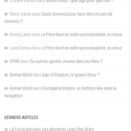
Océane Kaced
dans
Studio Ghibli : quel âge pour quel film ?
Marie-Sarah
dans
Quels dominos pour faire des circuits de
dominos ?
Emma Labat
dans
Le Père Noël en vidéo personnalisée, le retour
Labat Emma
dans
Le Père Noël en vidéo personnalisée, le retour
VITRE
dans
Où sont les gentils clowns dans les films ?
Roman Miloš
dans
Age of Empires, le grand retour ?
Roman Miloš
dans
Goodgame Empire, un Settlers-like dans le
navigateur
DERNIERS ARTICLES
La Force est avec ces dioramas Lego Star Wars