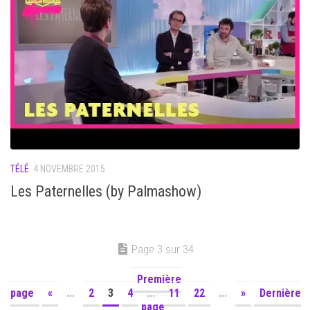
TÉLÉ
4 NOVEMBRE 2015
Les Paternelles (by Palmashow)
Page 3 sur 34
Première
page
«
...
2
3
4
...
11
22
...
»
Dernière
page