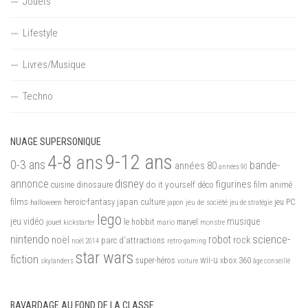
Jouets
Lifestyle
Livres/Musique
Techno
NUAGE SUPERSONIQUE
9-12 ans
4-8 ans
0-3 ans
bande-
années 80
années 90
disney
annonce
figurines
do it yourself
dinosaure
déco
film animé
cuisine
films
heroic-fantasy
japan culture
halloween
japon
jeu de société
jeu PC
jeu de stratégie
lego
jeu vidéo
musique
jouet
le hobbit
mario
marvel
kickstarter
monstre
nintendo
science-
robot
noël
rock
parc d'attractions
noël 2014
retro-gaming
star wars
fiction
wii-u
xbox 360
skylanders
super-héros
voiture
âge conseillé
BAVARDAGE AU FOND DE LA CLASSE