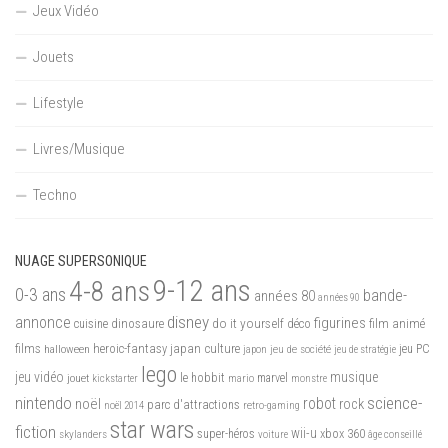
Jeux Vidéo
Jouets
Lifestyle
Livres/Musique
Techno
NUAGE SUPERSONIQUE
9-12 ans
4-8 ans
0-3 ans
bande-
années 80
années 90
disney
annonce
figurines
do it yourself
dinosaure
déco
film animé
cuisine
films
heroic-fantasy
japan culture
halloween
japon
jeu de société
jeu PC
jeu de stratégie
lego
jeu vidéo
musique
jouet
le hobbit
mario
marvel
kickstarter
monstre
nintendo
science-
robot
noël
rock
parc d'attractions
noël 2014
retro-gaming
star wars
fiction
wii-u
xbox 360
skylanders
super-héros
voiture
âge conseillé