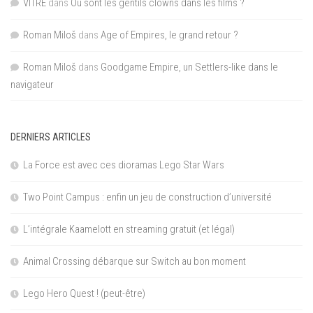
VITRE
dans
Où sont les gentils clowns dans les films ?
Roman Miloš
dans
Age of Empires, le grand retour ?
Roman Miloš
dans
Goodgame Empire, un Settlers-like dans le
navigateur
DERNIERS ARTICLES
La Force est avec ces dioramas Lego Star Wars
Two Point Campus : enfin un jeu de construction d’université
L’intégrale Kaamelott en streaming gratuit (et légal)
Animal Crossing débarque sur Switch au bon moment
Lego Hero Quest ! (peut-être)