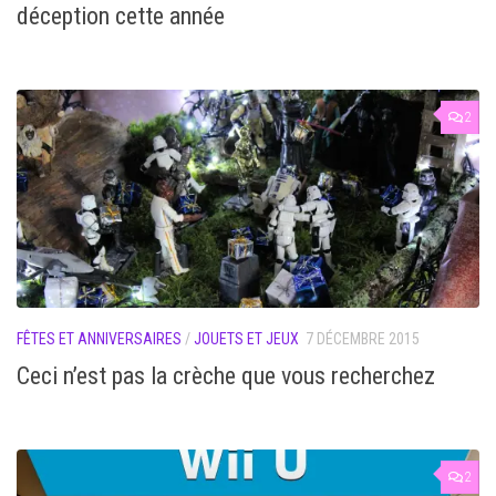
déception cette année
2
FÊTES ET ANNIVERSAIRES
/
JOUETS ET JEUX
7 DÉCEMBRE 2015
Ceci n’est pas la crèche que vous recherchez
2