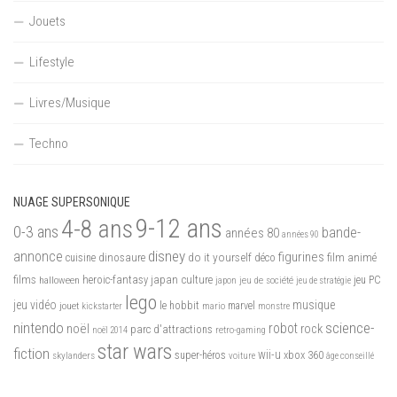
Jouets
Lifestyle
Livres/Musique
Techno
NUAGE SUPERSONIQUE
9-12 ans
4-8 ans
0-3 ans
bande-
années 80
années 90
disney
annonce
figurines
do it yourself
dinosaure
déco
film animé
cuisine
films
heroic-fantasy
japan culture
halloween
japon
jeu de société
jeu PC
jeu de stratégie
lego
jeu vidéo
musique
jouet
le hobbit
mario
marvel
kickstarter
monstre
nintendo
science-
robot
noël
rock
parc d'attractions
noël 2014
retro-gaming
star wars
fiction
wii-u
xbox 360
skylanders
super-héros
voiture
âge conseillé