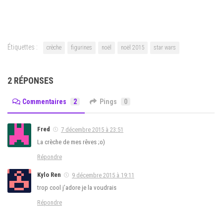
Étiquettes :
crèche
figurines
noël
noël 2015
star wars
2 RÉPONSES
Commentaires
2
Pings
0
Fred
7 décembre 2015 à 23:51
La crèche de mes rêves ;o)
Répondre
Kylo Ren
9 décembre 2015 à 19:11
trop cool j’adore je la voudrais
Répondre