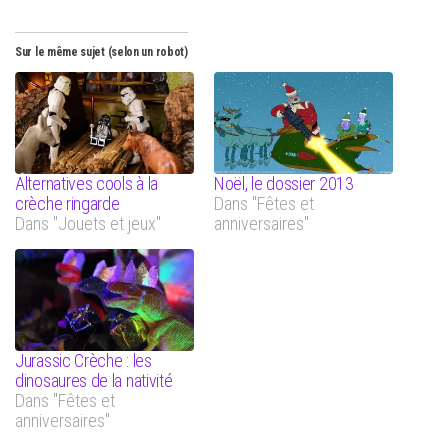
Sur le même sujet (selon un robot)
Alternatives cools à la
Noël, le dossier 2013
crèche ringarde
Dans "Fêtes et
Dans "Jouets et jeux"
anniversaires"
Jurassic Crèche : les
dinosaures de la nativité
Dans "Fêtes et
anniversaires"