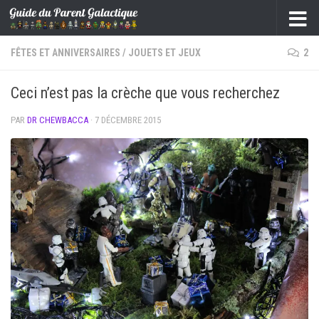
Skip to content
FÊTES ET ANNIVERSAIRES
/
JOUETS ET JEUX
2
Ceci n’est pas la crèche que vous recherchez
PAR
DR CHEWBACCA
·
7 DÉCEMBRE 2015