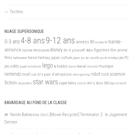
Techno
NUAGE SUPERSONIQUE
9-12 ans
4-8 ans
0-3 ans
bande-
années 80
années 90
disney
annonce
figurines
do it yourself
dinosaure
déco
film animé
cuisine
films
heroic-fantasy
japan culture
halloween
japon
jeu de société
jeu PC
jeu de stratégie
lego
jeu vidéo
musique
jouet
le hobbit
mario
marvel
kickstarter
monstre
nintendo
science-
robot
noël
rock
parc d'attractions
noël 2014
retro-gaming
star wars
fiction
wii-u
xbox 360
skylanders
super-héros
voiture
âge conseillé
BAVARDAGE AU FOND DE LA CLASSE
YassIn Bahassou
dans
[Movie Recycler] Terminator 2 : le Jugement
Dernier