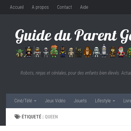
Accueil
A propos
Contact
Aide
Skip to content
Robots, ninjas et céréales, pour des enfants bien élevés. Actu
Ciné/Télé
Jeux Vidéo
Jouets
Lifestyle
Liv
ÉTIQUETÉ :
QUEEN