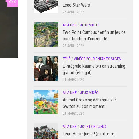
0
Lego Star Wars
27 AVRIL 2022
A LA UNE
/
JEUX VIDÉO
Two Point Campus : enfin un jeu de
construction d’université
25 AVRIL 2022
TÉLÉ
/
VIDÉOS POUR ENFANTS SAGES
L’intégrale Kaamelott en streaming
gratuit (et légal)
21 MARS 2020
A LA UNE
/
JEUX VIDÉO
Animal Crossing débarque sur
Switch au bon moment
21 MARS 2020
A LA UNE
/
JOUETS ET JEUX
Lego Hero Quest ! (peut-être)