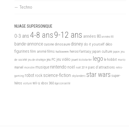
Techno
NUAGE SUPERSONIQUE
9-12 ans
4-8 ans
0-3 ans
années 80
années 90
disney
bande-annonce
do it yourself
dinosaure
déco
cuisine
figurines
films
film animé
heroic-fantasy
japan culture
halloween
japon
jeu
lego
jeu vidéo
de société
jeu PC
jouet
le hobbit
mario
jeu de stratégie
kickstarter
nintendo
noël
musique
marvel
parc d'attractions
monstre
noël 2014
retro-
star wars
science-fiction
robot
rock
skylanders
super-
gaming
wii-u
xbox 360
héros
voiture
âge conseillé