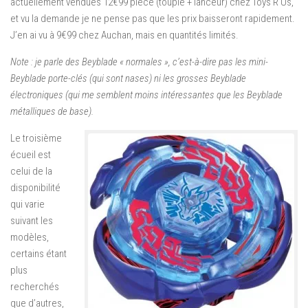
actuellement vendues 12€99 pièce (toupie + lanceur) chez Toys’R’Us,
et vu la demande je ne pense pas que les prix baisseront rapidement.
J’en ai vu à 9€99 chez Auchan, mais en quantités limités.
Note : je parle des Beyblade « normales », c’est-à-dire pas les mini-
Beyblade porte-clés (qui sont nases) ni les grosses Beyblade
électroniques (qui me semblent moins intéressantes que les Beyblade
métalliques de base).
Le troisième
écueil est
celui de la
disponibilité
qui varie
suivant les
modèles,
certains étant
plus
recherchés
que d’autres,