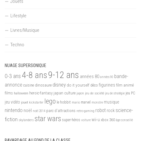
Jouets
Lifestyle
Livres/Musique
Techno
NUAGE SUPERSONIQUE
9-12 ans
4-8 ans
0-3 ans
bande-
années 80
années 90
disney
annonce
figurines
do it yourself
dinosaure
déco
film animé
cuisine
films
heroic-fantasy
japan culture
halloween
japon
jeu de société
jeu PC
jeu de stratégie
lego
jeu vidéo
musique
jouet
le hobbit
mario
marvel
kickstarter
monstre
nintendo
science-
robot
noël
rock
parc d'attractions
noël 2014
retro-gaming
star wars
fiction
wii-u
xbox 360
skylanders
super-héros
voiture
âge conseillé
BAVARDAGE AU FOND DE LA CLASSE