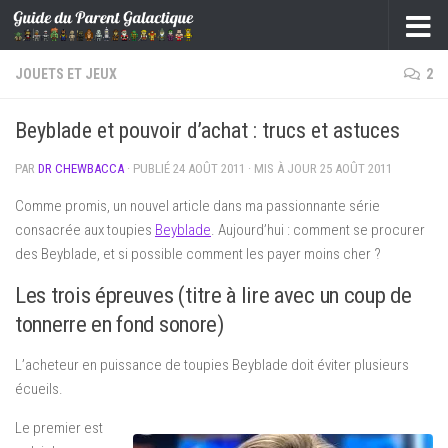
Skip to content
JOUETS ET JEUX
2
Beyblade et pouvoir d’achat : trucs et astuces
PAR
DR CHEWBACCA
· PUBLIÉ
24 AOÛT 2011
· MIS À JOUR
25 AOÛT 2011
Comme promis, un nouvel article dans ma passionnante série
consacrée aux toupies
Beyblade
. Aujourd’hui : comment se procurer
des Beyblade, et si possible comment les payer moins cher ?
Les trois épreuves (titre à lire avec un coup de
tonnerre en fond sonore)
L’acheteur en puissance de toupies Beyblade doit éviter plusieurs
écueils.
Le premier est