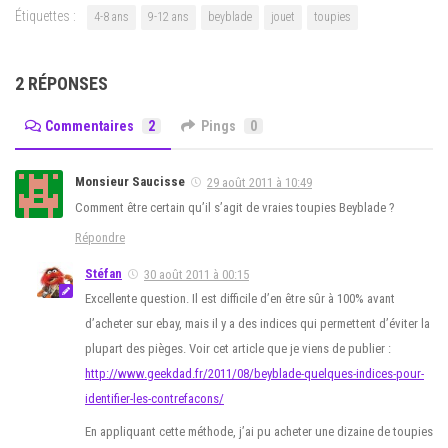
Étiquettes :
4-8 ans
9-12 ans
beyblade
jouet
toupies
2 RÉPONSES
Commentaires
2
Pings
0
Monsieur Saucisse
29 août 2011 à 10:49
Comment être certain qu’il s’agit de vraies toupies Beyblade ?
Répondre
Stéfan
30 août 2011 à 00:15
Excellente question. Il est difficile d’en être sûr à 100% avant
d’acheter sur ebay, mais il y a des indices qui permettent d’éviter la
plupart des pièges. Voir cet article que je viens de publier :
http://www.geekdad.fr/2011/08/beyblade-quelques-indices-pour-
identifier-les-contrefacons/
En appliquant cette méthode, j’ai pu acheter une dizaine de toupies