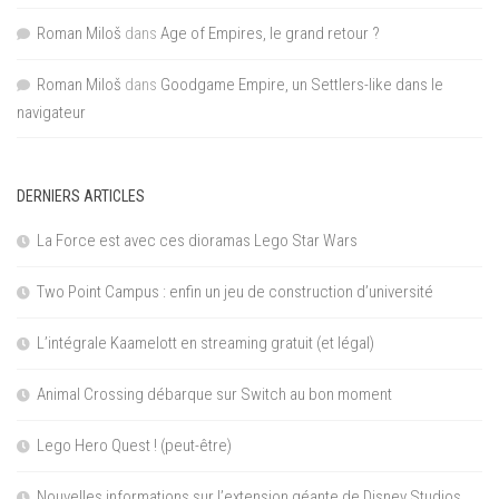
Roman Miloš
dans
Age of Empires, le grand retour ?
Roman Miloš
dans
Goodgame Empire, un Settlers-like dans le
navigateur
DERNIERS ARTICLES
La Force est avec ces dioramas Lego Star Wars
Two Point Campus : enfin un jeu de construction d’université
L’intégrale Kaamelott en streaming gratuit (et légal)
Animal Crossing débarque sur Switch au bon moment
Lego Hero Quest ! (peut-être)
Nouvelles informations sur l’extension géante de Disney Studios