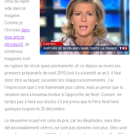
celui du rayon
vide dans le
magasin.
Comme je
l’écrivais
dans
mon article
introductif
, de
nombreux
magasins sont
en rupture de stock quasi-permanente, et ce depuis au moins les
premiers préparatifs de noël 2010 (soit il y a bientôt un an !). Il faut
donc être au taquet, surveiller les réapprovisionnements. J’ai
l’impression que c’est maintenant plus calme, mais je pense que la
situation sera à nouveau tendue à l’approche de Noël. Conseil : ne
tardez pas à faire vos stocks s’il est prévu que le Père Noël livre
quelques toupies le 25 décembre.
Le deuxième écueil est celui du prix, car les Beyblades, sans être
déraisonnablement chères, ne sont pas données non plus. Elles vont