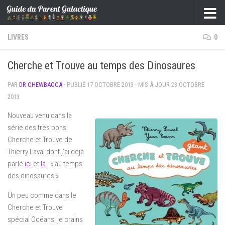
Skip to content
LIVRES
0
Cherche et Trouve au temps des Dinosaures
PAR
DR CHEWBACCA
· PUBLIÉ
17 OCTOBRE 2013
· MIS À JOUR
23 OCTOBRE
2013
Nouveau venu dans la
série des très bons
Cherche et Trouve de
Thierry Laval dont j’ai déjà
parlé
ici
et
là
: « au temps
des dinosaures ».
Un peu comme dans le
Cherche et Trouve
spécial Océans, je crains