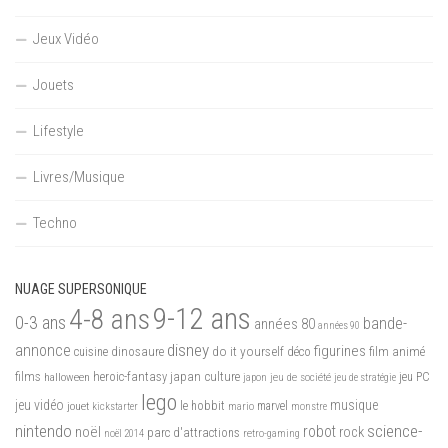
Jeux Vidéo
Jouets
Lifestyle
Livres/Musique
Techno
NUAGE SUPERSONIQUE
9-12 ans
4-8 ans
0-3 ans
bande-
années 80
années 90
disney
annonce
figurines
do it yourself
dinosaure
déco
film animé
cuisine
films
heroic-fantasy
japan culture
halloween
japon
jeu de société
jeu PC
jeu de stratégie
lego
jeu vidéo
musique
jouet
le hobbit
mario
marvel
kickstarter
monstre
nintendo
science-
robot
noël
rock
parc d'attractions
noël 2014
retro-gaming