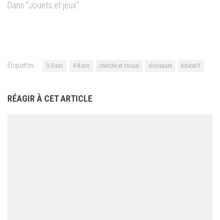
Dans "Jouets et jeux"
Étiquettes :
0-3 ans
4-8 ans
cherche et trouve
dinosaure
éducatif
RÉAGIR À CET ARTICLE