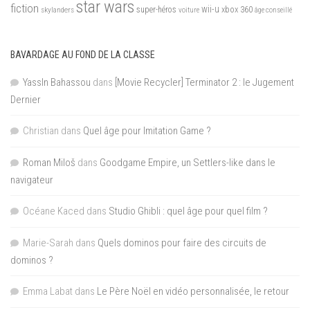
star wars
fiction
wii-u
xbox 360
skylanders
super-héros
voiture
âge conseillé
BAVARDAGE AU FOND DE LA CLASSE
YassIn Bahassou
dans
[Movie Recycler] Terminator 2 : le Jugement
Dernier
Christian
dans
Quel âge pour Imitation Game ?
Roman Miloš
dans
Goodgame Empire, un Settlers-like dans le
navigateur
Océane Kaced
dans
Studio Ghibli : quel âge pour quel film ?
Marie-Sarah
dans
Quels dominos pour faire des circuits de
dominos ?
Emma Labat
dans
Le Père Noël en vidéo personnalisée, le retour