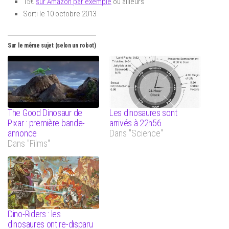
15€
sur Amazon par exemple
ou ailleurs
Sorti le 10 octobre 2013
Sur le même sujet (selon un robot)
The Good Dinosaur de
Les dinosaures sont
Pixar : première bande-
arrivés à 22h56
annonce
Dans "Science"
Dans "Films"
Dino-Riders : les
dinosaures ont re-disparu