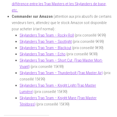
différence entre les Trap Masters et les Skylanders de base,
etc.
Commander sur Amazon
(attention aux prix abusifs de certains
vendeurs tiers, attendez que le stock Amazon soit disponible
pour acheter à tarif normal) :
Skylanders Trap Team – Rocky Roll
(prix conseillé 9€99)
Skylanders Trap Team – Spotlight
(prix conseillé 9€99)
Skylanders Trap Team – Blackout
(prix conseillé 9€99)
Skylanders Trap Team – Echo
(prix conseillé 9€99)
Skylanders Trap Team – Short Cut (Trap Master Mort-
Vivant)
(prix conseillé 15€99)
Skylanders Trap Team – Thunderbolt (Trap Master Air)
(prix
conseillé 15€99)
Skylanders Trap Team – Knight Light (Trap Master
Lumière)
(prix conseillé 15€99)
Skylanders Trap Team – Knight Mare (Trap Master
Ténèbres)
(prix conseillé 15€99)