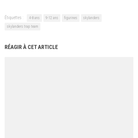
Étiquettes :
4-8 ans
9-12 ans
figurines
skylanders
skylanders trap team
RÉAGIR À CET ARTICLE