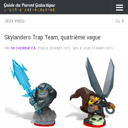
Skip to content
JEUX VIDÉO
0
Skylanders Trap Team, quatrième vague
PAR
DR CHEWBACCA
· PUBLIÉ
28 MARS 2015
· MIS À JOUR
29 MARS 2015