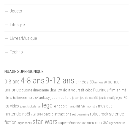
Jouets
Lifestyle
Livres/Musique
Techno
NUAGE SUPERSONIQUE
9-12 ans
4-8 ans
0-3 ans
bande-
années 80
années 90
disney
annonce
figurines
do it yourself
dinosaure
déco
film animé
cuisine
films
heroic-fantasy
japan culture
halloween
japon
jeu de société
jeu PC
jeu de stratégie
lego
jeu vidéo
musique
jouet
le hobbit
mario
marvel
kickstarter
monstre
nintendo
science-
robot
noël
rock
parc d'attractions
noël 2014
retro-gaming
star wars
fiction
wii-u
xbox 360
skylanders
super-héros
voiture
âge conseillé