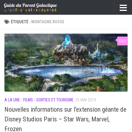
Skip to content
ÉTIQUETÉ :
MONTAGNE RUSSE
0
A LA UNE
/
FILMS
/
SORTIES ET TOURISME
25 MAI 2019
Nouvelles informations sur l’extension géante de
Disney Studios Paris – Star Wars, Marvel,
Frozen