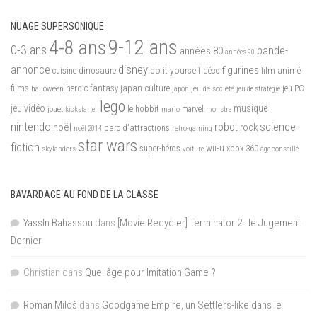
NUAGE SUPERSONIQUE
9-12 ans
4-8 ans
0-3 ans
bande-
années 80
années 90
disney
annonce
figurines
do it yourself
dinosaure
déco
film animé
cuisine
films
heroic-fantasy
japan culture
halloween
japon
jeu de société
jeu PC
jeu de stratégie
lego
jeu vidéo
musique
jouet
le hobbit
mario
marvel
kickstarter
monstre
nintendo
science-
robot
noël
rock
parc d'attractions
noël 2014
retro-gaming
star wars
fiction
wii-u
xbox 360
skylanders
super-héros
voiture
âge conseillé
BAVARDAGE AU FOND DE LA CLASSE
YassIn Bahassou
dans
[Movie Recycler] Terminator 2 : le Jugement
Dernier
Christian
dans
Quel âge pour Imitation Game ?
Roman Miloš
dans
Goodgame Empire, un Settlers-like dans le