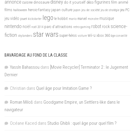
disney
annonce
figurines
do it yourself
dinosaure
déco
film animé
cuisine
films
heroic-fantasy
japan culture
halloween
japon
jeu de société
jeu PC
jeu de stratégie
lego
jeu vidéo
musique
jouet
le hobbit
mario
marvel
kickstarter
monstre
nintendo
science-
robot
noël
rock
parc d'attractions
noël 2014
retro-gaming
star wars
fiction
wii-u
xbox 360
skylanders
super-héros
voiture
âge conseillé
BAVARDAGE AU FOND DE LA CLASSE
YassIn Bahassou
dans
[Movie Recycler] Terminator 2 : le Jugement
Dernier
Christian
dans
Quel âge pour Imitation Game ?
Roman Miloš
dans
Goodgame Empire, un Settlers-like dans le
navigateur
Océane Kaced
dans
Studio Ghibli : quel âge pour quel film ?