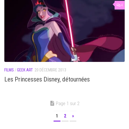
4
FILMS
/
GEEK ART
20 DÉCEMBRE 2013
Les Princesses Disney, détournées
Page 1 sur 2
1
2
»