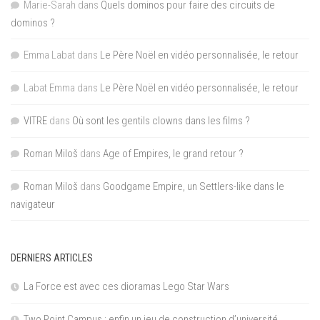
Marie-Sarah
dans
Quels dominos pour faire des circuits de
dominos ?
Emma Labat
dans
Le Père Noël en vidéo personnalisée, le retour
Labat Emma
dans
Le Père Noël en vidéo personnalisée, le retour
VITRE
dans
Où sont les gentils clowns dans les films ?
Roman Miloš
dans
Age of Empires, le grand retour ?
Roman Miloš
dans
Goodgame Empire, un Settlers-like dans le
navigateur
DERNIERS ARTICLES
La Force est avec ces dioramas Lego Star Wars
Two Point Campus : enfin un jeu de construction d’université