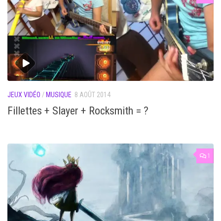
JEUX VIDÉO
/
MUSIQUE
8 AOÛT 2014
Fillettes + Slayer + Rocksmith = ?
1