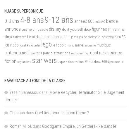
NUAGE SUPERSONIQUE
9-12 ans
4-8 ans
0-3 ans
bande-
années 80
années 90
disney
annonce
figurines
do it yourself
dinosaure
déco
film animé
cuisine
films
heroic-fantasy
japan culture
halloween
japon
jeu de société
jeu PC
jeu de stratégie
lego
jeu vidéo
musique
jouet
le hobbit
mario
marvel
kickstarter
monstre
nintendo
science-
robot
noël
rock
parc d'attractions
noël 2014
retro-gaming
star wars
fiction
wii-u
xbox 360
skylanders
super-héros
voiture
âge conseillé
BAVARDAGE AU FOND DE LA CLASSE
YassIn Bahassou
dans
[Movie Recycler] Terminator 2 : le Jugement
Dernier
Christian
dans
Quel âge pour Imitation Game ?
Roman Miloš
dans
Goodgame Empire, un Settlers-like dans le