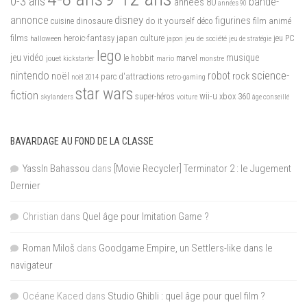
0-3 ans
bande-
années 80
années 90
disney
annonce
figurines
do it yourself
dinosaure
déco
film animé
cuisine
films
heroic-fantasy
japan culture
halloween
japon
jeu de société
jeu PC
jeu de stratégie
lego
jeu vidéo
musique
jouet
le hobbit
mario
marvel
kickstarter
monstre
nintendo
science-
robot
noël
rock
parc d'attractions
noël 2014
retro-gaming
star wars
fiction
wii-u
xbox 360
skylanders
super-héros
voiture
âge conseillé
BAVARDAGE AU FOND DE LA CLASSE
YassIn Bahassou
dans
[Movie Recycler] Terminator 2 : le Jugement
Dernier
Christian
dans
Quel âge pour Imitation Game ?
Roman Miloš
dans
Goodgame Empire, un Settlers-like dans le
navigateur
Océane Kaced
dans
Studio Ghibli : quel âge pour quel film ?